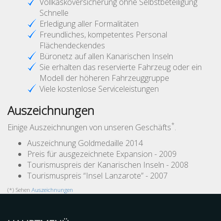
Vollkaskoversicherung ohne Selbstbeteiligung
Schnelle
Erledigung aller Formalitäten
Freundliches, kompetentes Personal
Flächendeckendes
Büronetz auf allen Kanarischen Inseln
Sie erhalten das reservierte Fahrzeug oder ein
Modell der höheren Fahrzeuggruppe
Viele kostenlose Serviceleistungen
Auszeichnungen
*
Einige Auszeichnungen von unseren Geschäfts
.
Auszeichnung Goldmedaille 2014
Preis für ausgezeichnete Expansion - 2009
Tourismuspreis der Kanarischen Inseln - 2008
Tourismuspreis “Insel Lanzarote” - 2007
(*) Sehen
Auszeichnungen