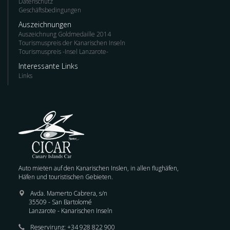
Datenschutz
Geschäftsbedingungen
Auszeichnungen
Auszeichnung Goldmedaille 2014
Tourismuspreis der Kanarischen Inseln
Tourismuspreis -Insel Lanzarote-
Interessante Links
Links
Auto mieten auf den Kanarischen Inslen, in allen flughäfen,
Häfen und touristischen Gebieten.
Avda. Mamerto Cabrera, s/n
35509 - San Bartolomé
Lanzarote - Kanarischen Inseln
Reservirung:
+34 928 822 900