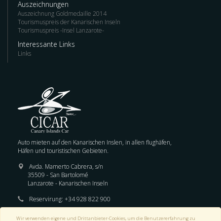
Auszeichnungen
Auszeichnung Goldmedaille 2014
Tourismuspreis der Kanarischen Inseln
Tourismuspreis -Insel Lanzarote-
Interessante Links
Links
Auto mieten auf den Kanarischen Inslen, in allen flughäfen,
Häfen und touristischen Gebieten.
Avda. Mamerto Cabrera, s/n
35509 - San Bartolomé
Lanzarote - Kanarischen Inseln
Reservirung:
+34 928 822 900
E-mail :
reservas@cicar.com
Wir verwenden eigene und Drittanbieter-Cookies, um die Benutzererfahrung zu