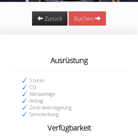
Zurück
Buchen
Ausrüstung
5 türen
CD
Klimaanlage
Airbag
Zentralverriegelung
Servolenkung
Verfügbarkeit