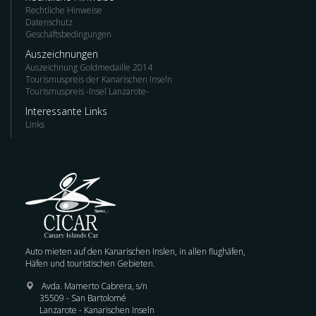
Rechtliche Hinweise
Datenschutz
Geschäftsbedingungen
Auszeichnungen
Auszeichnung Goldmedaille 2014
Tourismuspreis der Kanarischen Inseln
Tourismuspreis -Insel Lanzarote-
Interessante Links
Links
Auto mieten auf den Kanarischen Inslen, in allen flughäfen,
Häfen und touristischen Gebieten.
Avda. Mamerto Cabrera, s/n
35509 - San Bartolomé
Lanzarote - Kanarischen Inseln