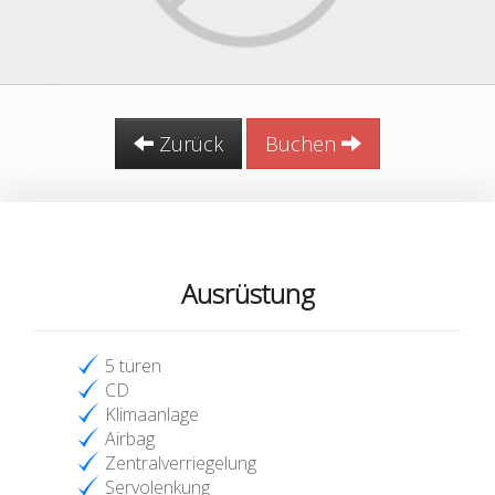
Zurück
Buchen
Ausrüstung
5 türen
CD
Klimaanlage
Airbag
Zentralverriegelung
Servolenkung