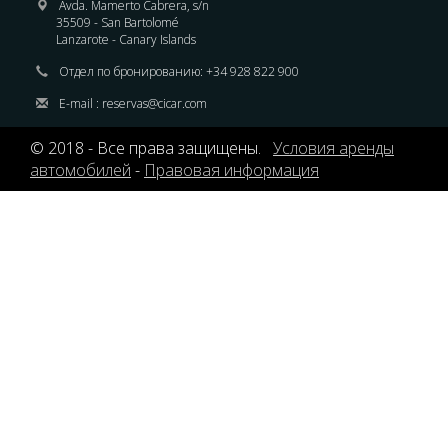
Avda. Mamerto Cabrera, s/n
35509 - San Bartolomé
Lanzarote - Canary Islands
Отдел по бронированию:
+34 928 822 900
E-mail :
reservas@cicar.com
© 2018 - Все права защищены.
Условия аренды
автомобилей
-
Правовая информация