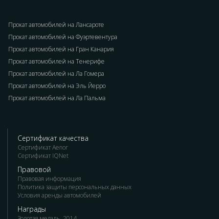
Прокат автомобилей на Лансароте
Прокат автомобилей на Фуэртевентура
Прокат автомобилей на Гран Канария
Прокат автомобилей на Тенерифе
Прокат автомобилей на Ла Гомера
Прокат автомобилей на Эль Йерро
Прокат автомобилей на Ла Пальма
Сертификат качества
Сертификат Aenor
Сертификат IQNet
Правовой
Правовая информация
Политика защиты персональных данных
Условия аренды автомобилей
Награды
Золотая медаль, 2014