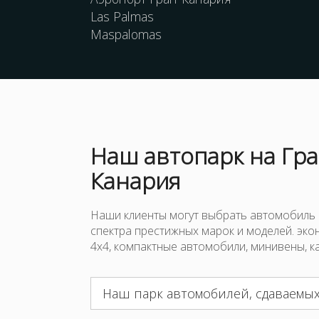
Las Palmas
Maspalomas
Наш
автопарк
на Гра
Канария
Наши клиенты могут выбрать автомобиль
спектра престижных марок и моделей. эко
4x4, компактные автомобили, минивены, ка
Наш парк автомобилей, сдаваемых