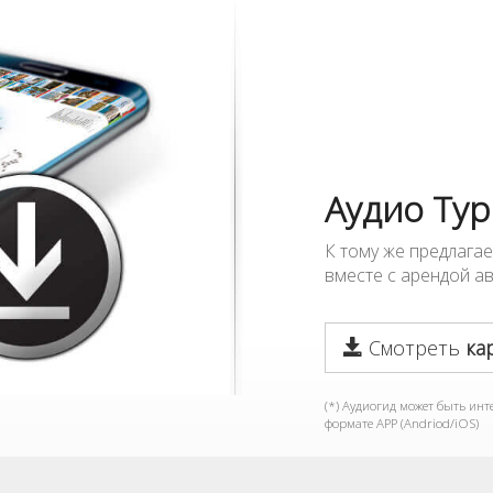
Аудио Тур
К тому же предлага
вместе с арендой а
Смотреть
ка
(*) Аудиогид может быть ин
формате APP (Andriod/iOS)