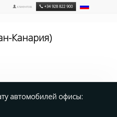
+34 928 822 900
клиентов
ан-Канария)
кату автомобилей
офисы
: