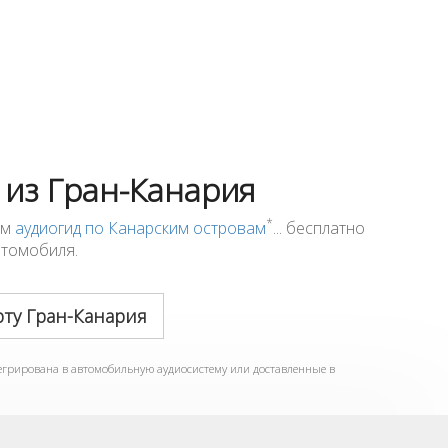
 из Гран-Канария
*
ем
аудиогид по Канарским островам
... бесплатно
втомобиля.
рту Гран-Канария
тегрирована в автомобильную аудиосистему или доставленные в