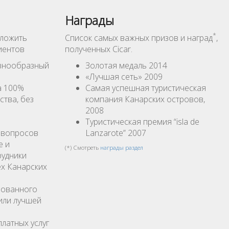
Награды
*
дложить
Список самых важных призов и наград
,
иентов
полученных Cicar.
знообразный
Золотая медаль 2014
«Лучшая сеть» 2009
а 100%
Самая успешная туристическая
ства, без
компания Канарских островов,
2008
Туристическая премия “isla de
 вопросов
Lanzarote” 2007
е и
(*) Смотреть
награды раздел
рудники
х Канарских
рованного
или лучшей
латных услуг