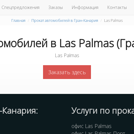
Спецпредложения
Заказы
Информация
Контакты
Главная
Прокат автомобилей в Гран-Канария
Las Palmas
омобилей в Las Palmas (Гр
Las Palmas
Заказать здесь
-Канария:
Услуги по про
офис Las Palmas
офис Las Palmas Порт