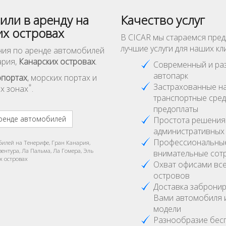
или в аренду на
Качество услуг
их островах
В CICAR мы стараемся пре
лучшие услуги для наших кл
ия по аренде автомобилей
ария,
Канарских островах
.
Современный и ра
автопарк
опортах
, морских портах и
Застрахованные н
*
х зонах
.
транспортные сред
предоплаты
ренде автомобилей
Простота решения
административных
Профессиональны
билей на Тенерифе, Гран Канария,
вентура, Ла Пальма, Ла Гомера, Эль
внимательные сот
х островах
Охват офисами все
островов
Доставка заброни
Вами автомобиля 
модели
Разнообразие бесп