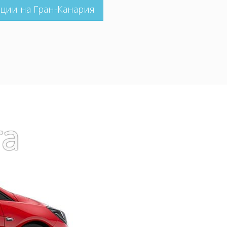
ции на Гран-Канария