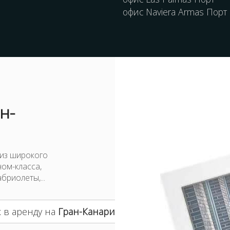
офис Naviera Armas Порт
н-
 из широкого
ном-класса,
бриолеты,...
 в аренду на
Гран-Канария