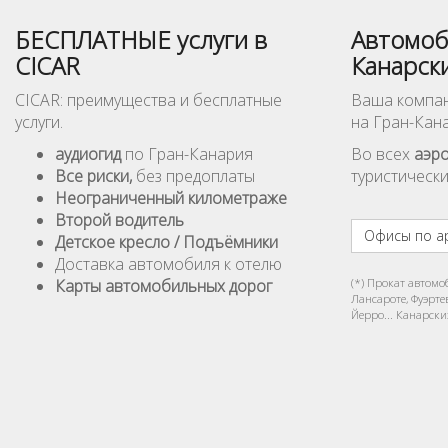
БЕСПЛАТНЫЕ услуги в
Автомоб
CICAR
Канарск
CICAR: преимущества и бесплатные
Ваша компан
услуги.
на Гран-Кан
аудиогид
по Гран-Канария
Во всех
аэр
Все риски,
без предоплаты
туристически
Неограниченный километражe
Второй водитель
Офисы по а
Детское кресло / Подъёмники
Доставка автомобиля к отелю
Карты автомобильных дорог
(*) Прокат автомо
Лансароте, Фуэрте
Йерро... Канарски