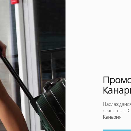
Промо
Канар
Наслаждайся
качества CI
Канария
.