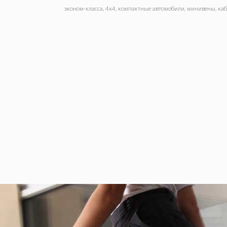
эконом-класса, 4x4, компактные автомобили, минивены, кабр