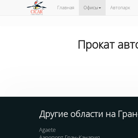
Главная
Офисы
Автопарк
Прокат авт
Другие
области
на Гран
Agaete
Аэропорт Гран-Канария