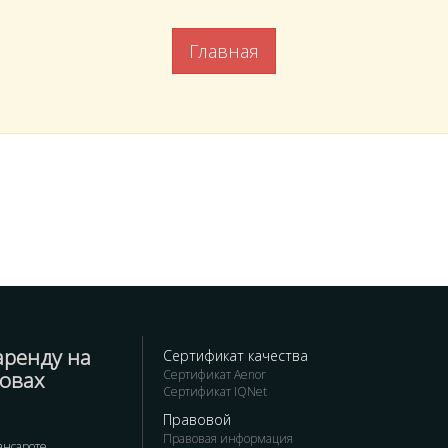
Главная
аренду на
Сертификат качества
ровах
Сертификат Aenor
Сертификат IQNet
Правовой
Правовая информация
ансароте