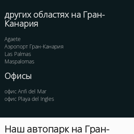
других областях на Гран-
Канария
Agaete
Аэропорт Гран-Канария
Las Palmas
Maspalomas
Офисы
офис Anfi del Mar
офис Playa del Ingles
Наш
автопарк
на Гран-