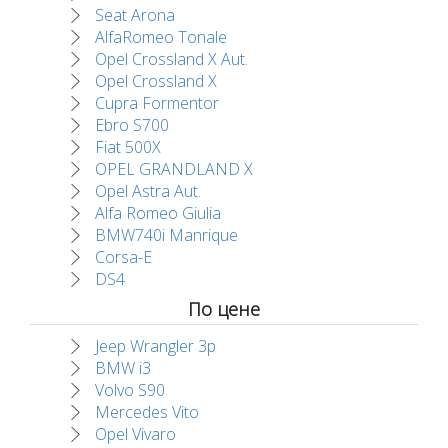
Seat Arona
AlfaRomeo Tonale
Opel Crossland X Aut.
Opel Crossland X
Cupra Formentor
Ebro S700
Fiat 500X
OPEL GRANDLAND X
Opel Astra Aut.
Alfa Romeo Giulia
BMW740i Manrique
Corsa-E
DS4
По цене
Jeep Wrangler 3p
BMW i3
Volvo S90
Mercedes Vito
Opel Vivaro