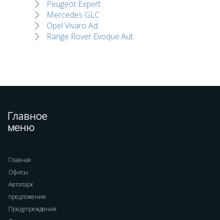
Peugeot Expert
Mercedes GLC
Opel Vivaro Ad.
Range Rover Evoque Aut.
Главное
меню
Главная
Офисы
Автопарк
предложения
Предупреждения