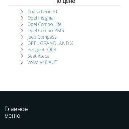
По цене
Cupra Leon ST
Opel Insignia
Opel Combo Life
Opel Combo PMR
Jeep Compass
OPEL GRANDLAND X
Peugeot 3008
Seat Ateca
Volvo V40 AUT
Главное
меню