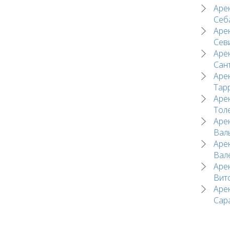
Аре
Себ
Аре
Сев
Аре
Сан
Аре
Тар
Аре
Тол
Аре
Вал
Аре
Вал
Аре
Вит
Аре
Сар