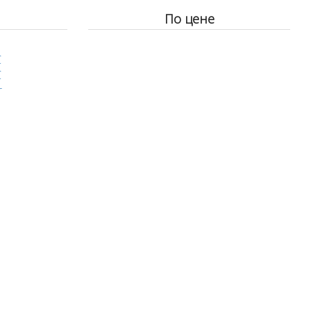
По цене
C
C
r