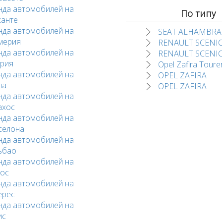
нда автомобилей на
По типу
канте
нда автомобилей на
SEAT ALHAMBRA
мерия
RENAULT SCENI
нда автомобилей на
RENAULT SCENI
урия
Opel Zafira Toure
нда автомобилей на
OPEL ZAFIRA
ла
OPEL ZAFIRA
нда автомобилей на
ахос
нда автомобилей на
селона
нда автомобилей на
ьбао
нда автомобилей на
гос
нда автомобилей на
ерес
нда автомобилей на
ис