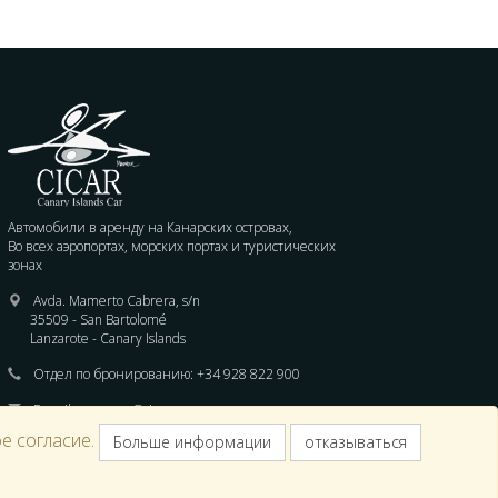
Автомобили в аренду на Канарских островах,
Во всех аэропортах, морских портах и туристических
зонах
Avda. Mamerto Cabrera, s/n
35509 - San Bartolomé
Lanzarote - Canary Islands
Отдел по бронированию:
+34 928 822 900
E-mail :
reservas@cicar.com
е согласие.
Больше информации
отказываться