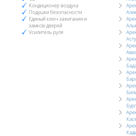
Кондиционер воздуха
Аре
Подушки безопасности
Али
Единый ключ зажигания и
Аре
замков дверей
Аль
Усилитель руля
Аре
Аст
Аре
Ави
Аре
Бад
Аре
Бар
Аре
Бил
Аре
Бур
Аре
Кас
Аре
Кад