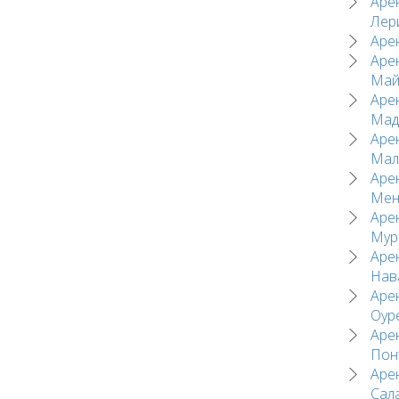
Аре
Лер
Аре
Аре
Май
Аре
Мад
Аре
Мал
Аре
Мен
Аре
Мур
Аре
Нав
Аре
Оур
Аре
Пон
Аре
Сал