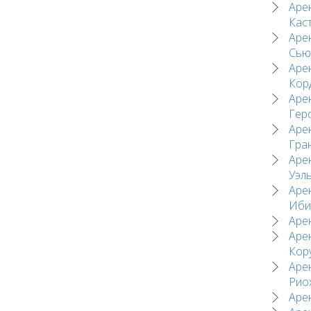
Аре
Кас
Аре
Сью
Аре
Кор
Аре
Гер
Аре
Гра
Аре
Уэл
Аре
Иби
Аре
Аре
Кор
Аре
Рио
Аре