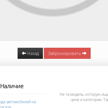
Назад
Забронировать
Наличие
Не та модель, которую ищ
цене и категории. 
нда автомобилей на
басете