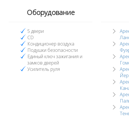
Оборудование
5 двери
Аре
CD
Лан
Кондиционер воздуха
Аре
Подушки безопасности
Фуэ
Единый ключ зажигания и
Аре
замков дверей
Гом
Усилитель руля
Аре
Йер
Аре
Кан
Аре
Пал
Аре
Тен