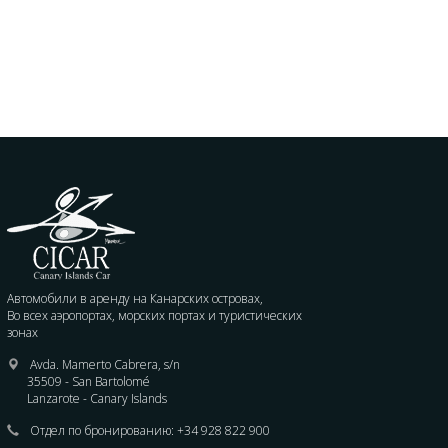
Автомобили в аренду на Канарских островах,
Во всех аэропортах, морских портах и туристических
зонах
Avda. Mamerto Cabrera, s/n
35509 - San Bartolomé
Lanzarote - Canary Islands
Отдел по бронированию:
+34 928 822 900