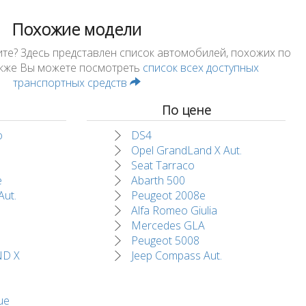
Похожие модели
ите? Здесь представлен список автомобилей, похожих по
Также Вы можете посмотреть
список всех доступных
транспортных средств
По цене
o
DS4
Opel GrandLand X Aut.
Seat Tarraco
e
Abarth 500
Aut.
Peugeot 2008e
Alfa Romeo Giulia
Mercedes GLA
Peugeot 5008
D X
Jeep Compass Aut.
ue