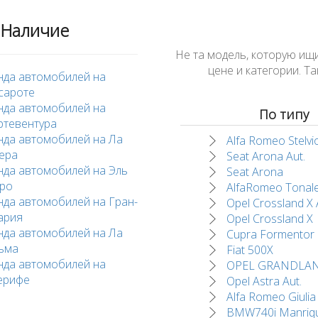
Наличие
Не та модель, которую ищ
цене и категории. 
нда автомобилей на
сароте
нда автомобилей на
По типу
ртевентура
нда автомобилей на Ла
Alfa Romeo Stelvi
ера
Seat Arona Aut.
нда автомобилей на Эль
Seat Arona
ро
AlfaRomeo Tonal
нда автомобилей на Гран-
Opel Crossland X 
ария
Opel Crossland X
нда автомобилей на Ла
Cupra Formentor
ьма
Fiat 500X
нда автомобилей на
OPEL GRANDLAN
ерифе
Opel Astra Aut.
Alfa Romeo Giulia
BMW740i Manriq