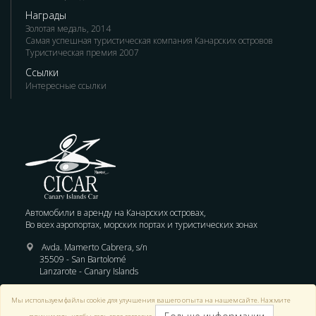
Награды
Золотая медаль, 2014
Самая успешная туристическая компания Канарских островов
Туристическая премия 2007
Ссылки
Интересные ссылки
Автомобили в аренду на Канарских островах,
Во всех аэропортах, морских портах и туристических зонах
Avda. Mamerto Cabrera, s/n
35509 - San Bartolomé
Lanzarote - Canary Islands
Отдел по бронированию:
+34 928 822 900
Мы используем файлы cookie для улучшения вашего опыта на нашем сайте. Нажмите