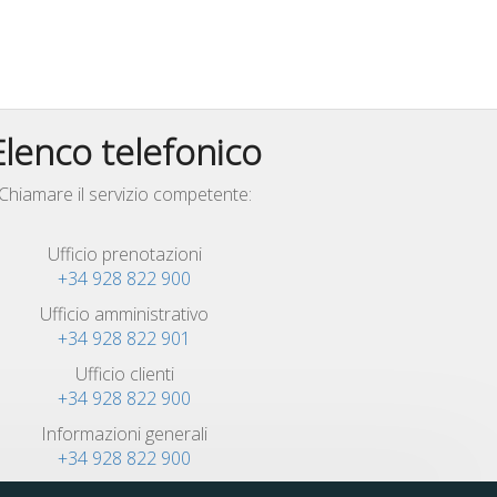
Elenco telefonico
Chiamare il servizio competente:
Ufficio prenotazioni
+34 928 822 900
Ufficio amministrativo
+34 928 822 901
Ufficio clienti
+34 928 822 900
Informazioni generali
+34 928 822 900