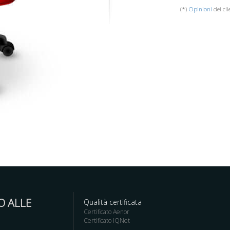
(*)
Opinioni
dei cli
O ALLE
Qualità certificata
Certificato Aenor
Certificato IQNet