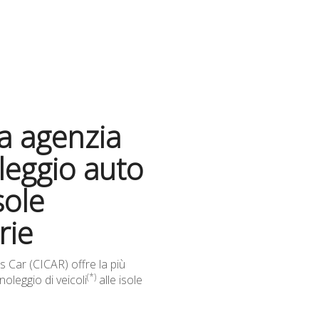
a agenzia
leggio auto
sole
rie
s Car (CICAR) offre la più
(*)
noleggio di veicoli
alle isole