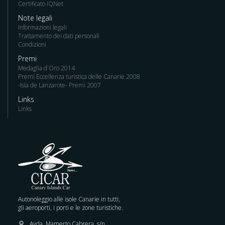
Certificato IQNet
Note legali
Informazioni legali
Trattamento dei dati personali
Condizioni
Premi
Medaglia d´Oro 2014
Premi Eccellenza turistica delle Canarie 2008
-Isla de Lanzarote- Premi 2007
Links
Links
Autonoleggio alle isole Canarie in tutti,
gli aeroporti, i porti e le zone turistiche.
Avda. Mamerto Cabrera, s/n