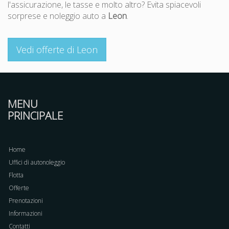
l'assicurazione, le tasse e molto altro? Evita spiacevoli
sorprese e noleggio auto a
Leon
.
Vedi offerte di Leon
MENU
PRINCIPALE
Home
Uffici di autonoleggio
Flotta
Offerte
Prenotazioni
Informazioni
Contatti