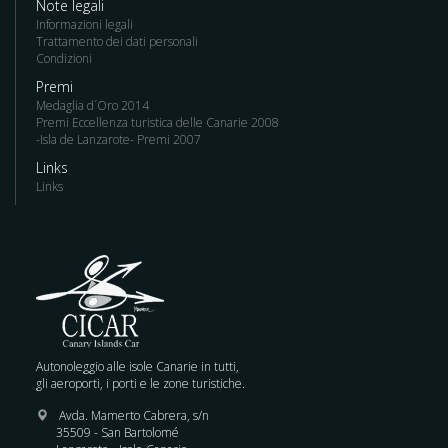
Note legali
Informazioni legali
Trattamento dei dati personali
Condizioni
Premi
Medaglia d´Oro 2014
Premi Eccellenza turistica delle Canarie 2008
-Isla de Lanzarote- Premi 2007
Links
Links
Autonoleggio alle isole Canarie in tutti,
gli aeroporti, i porti e le zone turistiche.
Avda. Mamerto Cabrera, s/n
35509 - San Bartolomé