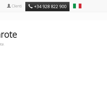
Clienti
+34 928 822 900
arote
te.