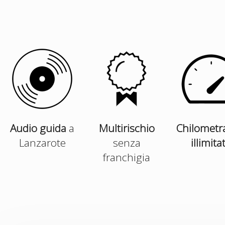
Audio guida
a
Multirischio
Chilometr
Lanzarote
senza
illimita
franchigia