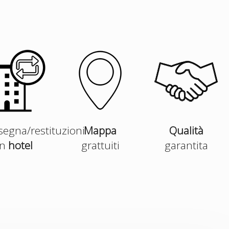
egna/restituzioni
Mappa
Qualità
in
hotel
grattuiti
garantita