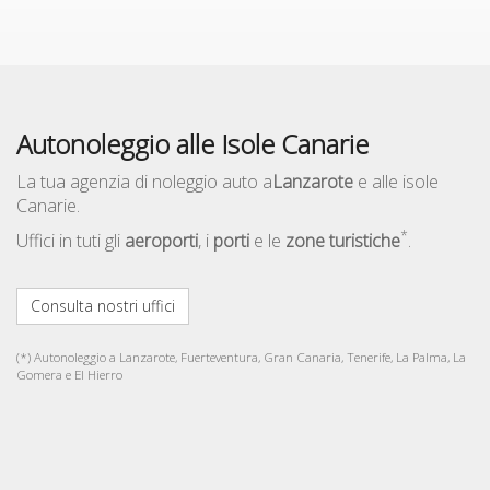
Autonoleggio alle Isole Canarie
La tua agenzia di noleggio auto a
Lanzarote
e alle isole
Canarie.
*
Uffici in tuti gli
aeroporti
, i
porti
e le
zone turistiche
.
Consulta nostri uffici
(*) Autonoleggio a Lanzarote, Fuerteventura, Gran Canaria, Tenerife, La Palma, La
Gomera e El Hierro