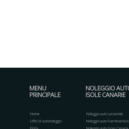
MENU
NOLEGGIO AUT
PRINCIPALE
ISOLE CANARIE
Home
Noleggio auto Lanzarote
Uffici di autonoleggio
Noleggio auto Fuerteventur
Flotta
Noleggio auto Gran Canaria