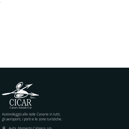
C
Autonoleggio alle isole Canarie in tutti,
gli aeroporti, i porti e le zone turistiche.
Avda. Mamerto Cabrera, s/n