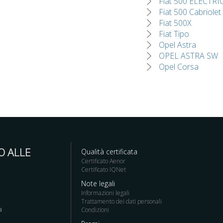
Fiat 500 ELECTRI
Fiat 500 Cabriolet
Fiat 500X
Fiat Tipo
Opel Astra
OPEL ASTRA SW
Opel Corsa
O ALLE
Qualità certificata
Certificato Aenor
Certificato IQNet
Note legali
Informazioni legali
Trattamento dei dati personali
a
Condizioni