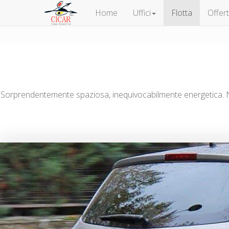
Home
Uffici
Flotta
Offer
Sorprendentemente spaziosa, inequivocabilmente energetica. Nuov