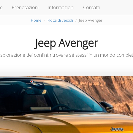
te
Prenotazioni
Informazioni
Contatti
Home
Flotta di veicoli
Jeep Avenger
Jeep Avenger
esplorazione dei confini, ritrovare sé stessi in un mondo compl