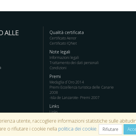
O ALLE
Qualità certificata
Certificato Aenor
Certificato IQNet
Note legali
Informazioni legali
Trattamento dei dati personali
a
Condizioni
Premi
Medaglia d´Oro 2014
Premi Eccellenza turistica delle Canarie
2008
-Isla de Lanzarote- Premi 2007
Links
Links
perienza utente, raccogliere informazioni statistiche sulle abitudin
re o rifiutare i cookie nella
politica dei cookie
.
Rifiutare
Acce