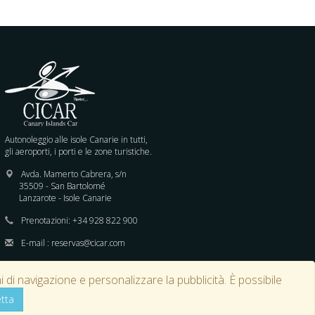
Autonoleggio alle isole Canarie in tutti,
gli aeroporti, i porti e le zone turistiche.
Avda. Mamerto Cabrera, s/n
35509 - San Bartolomé
Lanzarote - Isole Canarie
Prenotazioni:
+34 928 822 900
E-mail :
reservas@cicar.com
i di navigazione e personalizzare la pubblicità. È possibile
tta