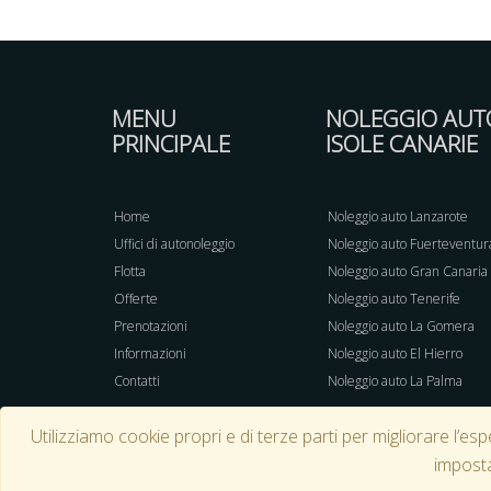
MENU
NOLEGGIO AUT
PRINCIPALE
ISOLE CANARIE
Home
Noleggio auto Lanzarote
Uffici di autonoleggio
Noleggio auto Fuerteventur
Flotta
Noleggio auto Gran Canaria
Offerte
Noleggio auto Tenerife
Prenotazioni
Noleggio auto La Gomera
Informazioni
Noleggio auto El Hierro
Contatti
Noleggio auto La Palma
Utilizziamo cookie propri e di terze parti per migliorare l’es
imposta