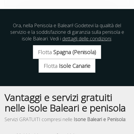
Ora, nella Penisola e Baleari! Godetevi la qualità del
servizio e la soddisfazione di garanzia sulla penisola e
isole Baleari. Vedi i
dettagli delle condizioni
.
Flotta
Spagna (Penisola)
Flotta
Isole Canarie
Vantaggi e servizi gratuiti
nelle isole Baleari e penisola
Servizi GRATUITI compresi nelle
Isone Baleari e Penisola
: