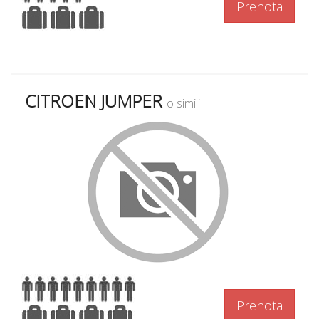
Prenota
CITROEN JUMPER
o simili
Prenota