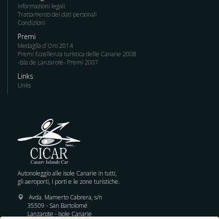
Informazioni legali
Trattamento dei dati personali
Condizioni
Premi
Medaglia d´Oro 2014
Premi Eccellenza turistica delle Canarie 2008
-Isla de Lanzarote- Premi 2007
Links
Links
Autonoleggio alle isole Canarie in tutti,
gli aeroporti, i porti e le zone turistiche.
Avda. Mamerto Cabrera, s/n
35509 - San Bartolomé
Lanzarote - Isole Canarie