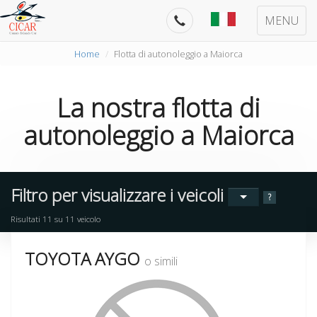
MENU
Home
Flotta di autonoleggio a Maiorca
La nostra
flotta di
autonoleggio
a
Maiorca
Filtro per visualizzare i veicoli
?
Risultati
11
su
11
veicolo
TOYOTA AYGO
o simili