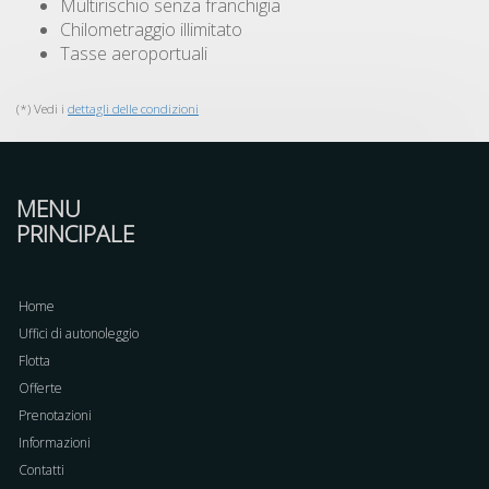
Multirischio senza franchigia
Chilometraggio illimitato
Tasse aeroportuali
(*) Vedi i
dettagli delle condizioni
MENU
PRINCIPALE
Home
Uffici di autonoleggio
Flotta
Offerte
Prenotazioni
Informazioni
Contatti