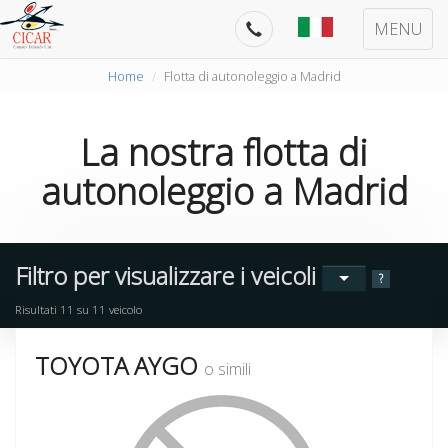
MENU
Home
Flotta di autonoleggio a Madrid
La nostra
flotta di
autonoleggio
a
Madrid
Filtro per visualizzare i veicoli
?
Risultati
11
su
11
veicolo
TOYOTA AYGO
o simili