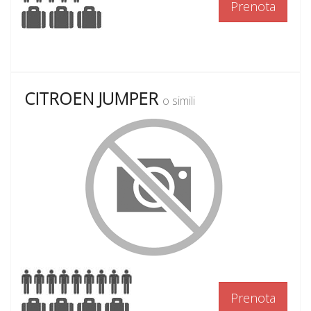
Prenota
CITROEN JUMPER
o simili
Prenota