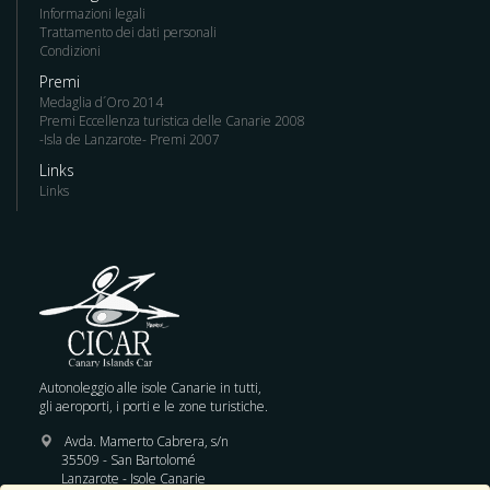
Informazioni legali
Trattamento dei dati personali
Condizioni
Premi
Medaglia d´Oro 2014
Premi Eccellenza turistica delle Canarie 2008
-Isla de Lanzarote- Premi 2007
Links
Links
Autonoleggio alle isole Canarie in tutti,
gli aeroporti, i porti e le zone turistiche.
Avda. Mamerto Cabrera, s/n
35509 - San Bartolomé
Lanzarote - Isole Canarie