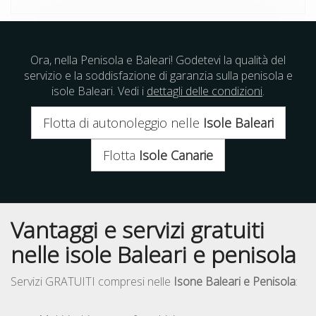
Ora, nella Penisola e Baleari! Godetevi la qualità del
servizio e la soddisfazione di garanzia sulla penisola e
isole Baleari. Vedi i
dettagli delle condizioni
.
Flotta di autonoleggio nelle
Isole Baleari
Flotta
Isole Canarie
Vantaggi e servizi gratuiti
nelle isole Baleari e penisola
Servizi GRATUITI compresi nelle
Isone Baleari e Penisola
: