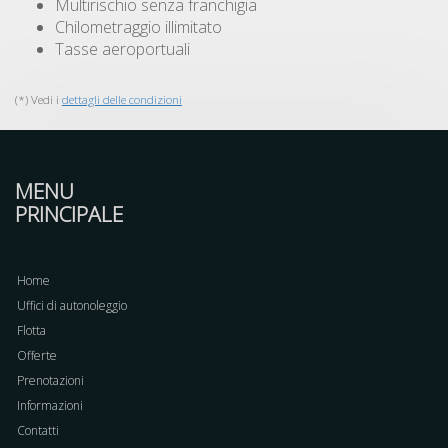
Multirischio senza franchigia
Chilometraggio illimitato
Tasse aeroportuali
(*) Vedi i
dettagli delle condizioni
MENU
PRINCIPALE
Home
Uffici di autonoleggio
Flotta
Offerte
Prenotazioni
Informazioni
Contatti