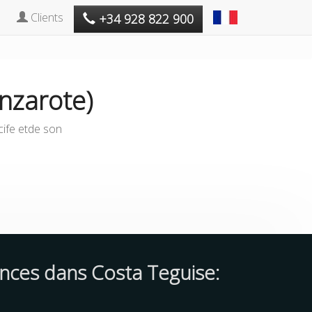
Clients
+34 928 822 900
nzarote)
ecife etde son
ences dans Costa Teguise: