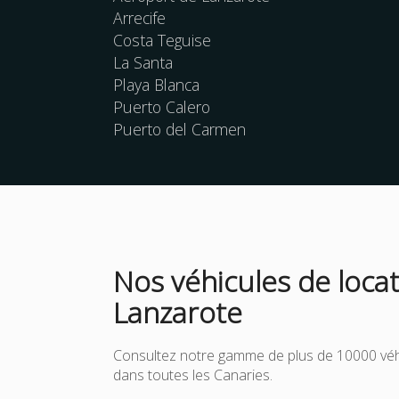
Arrecife
Costa Teguise
La Santa
Playa Blanca
Puerto Calero
Puerto del Carmen
Nos véhicules de locat
Lanzarote
Consultez notre gamme de plus de 10000 véh
dans toutes les Canaries.