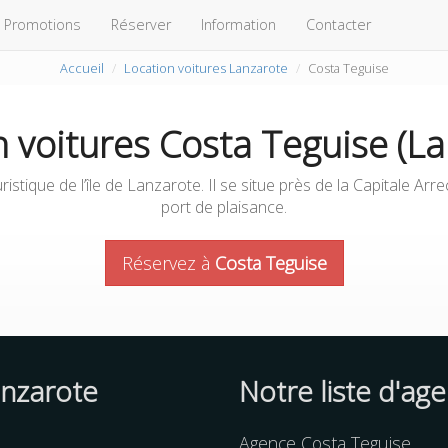
Promotions
Réserver
Information
Contacter
Accueil
Location voitures Lanzarote
Costa Teguise
n voitures Costa Teguise (La
ristique de l’île de Lanzarote. Il se situe près de la Capitale Arr
port de plaisance.
Réservez à
Costa Teguise
anzarote
Notre liste d'ag
Agence Costa Teguise