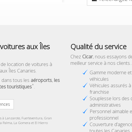
voitures aux Îles
Qualité du service
Chez
Cicar
, nous essayons d
meilleur service à nos clients
 de location de voitures à
aux Îles Canaries.
Gamme moderne et d
véhicules
 dans tous les
aéroports
,
les
Véhicules assurés 
*
ites touristiques
.
franchise
Souplesse lors des
ences
administratives
Personnel aimable e
professionnel
es à Lanzarote, Fuerteventura, Gran
La Palma, La Gomera et El Hierro
Couverture d’agenc
toutes les Canaries