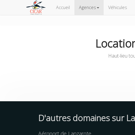
Accueil
Agences
Véhicules
Locatio
Haut-lieu tou
D'autres
domaines
sur L
Aéroport de Lanzarote