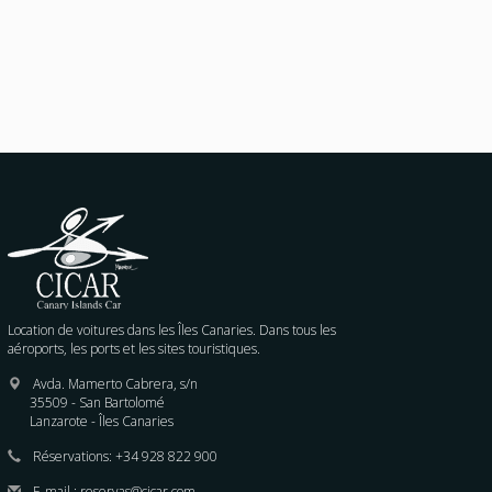
Location de voitures dans les Îles Canaries. Dans tous les
aéroports, les ports et les sites touristiques.
Avda. Mamerto Cabrera, s/n
35509 - San Bartolomé
Lanzarote - Îles Canaries
Réservations:
+34 928 822 900
E-mail :
reservas@cicar.com