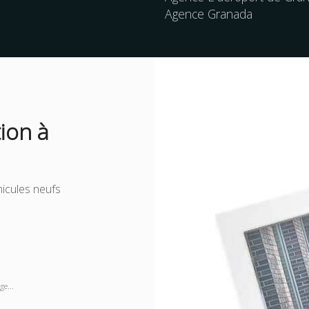
Agence Granada
ion à
icules neufs
e...