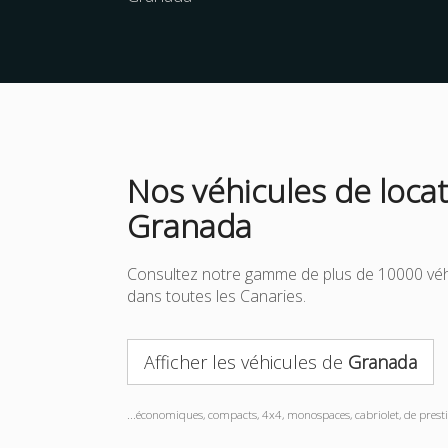
Nos véhicules de locat
Granada
Consultez notre gamme de plus de 10000 véh
dans toutes les Canaries.
Afficher les véhicules de
Granada
...économiques, compacts, 4x4, monospaces, cabriolet, de prestig