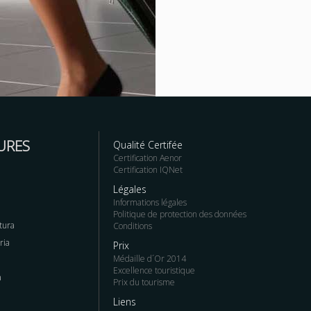
URES
Qualité Certifée
Certification Aenor
Certification IQNet
Légales
Informations légales
Politique de protection des données
tura
Conditions
ria
Prix
Médaille d´Or 2014
Excellence touristique
a
Prix du tourisme
Liens