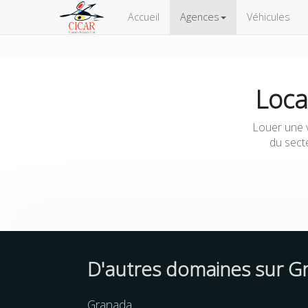
Accueil
Agences
Véhicules
Loca
Louer une v
du secte
D'autres
domaines
sur G
Granada