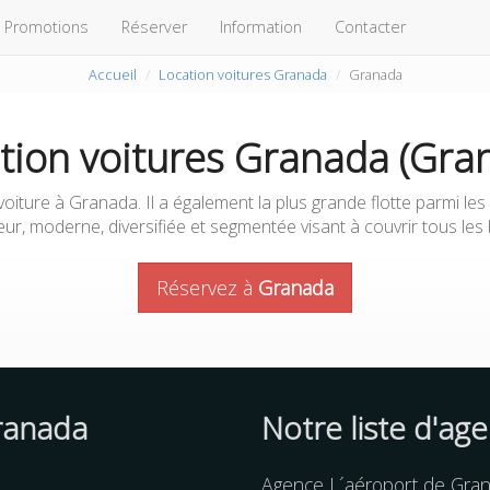
Promotions
Réserver
Information
Contacter
Accueil
Location voitures Granada
Granada
tion voitures Granada (Gra
oiture à Granada. Il a également la plus grande flotte parmi les
ur, moderne, diversifiée et segmentée visant à couvrir tous les
Réservez à
Granada
ranada
Notre liste d'ag
Agence L´aéroport de Gra