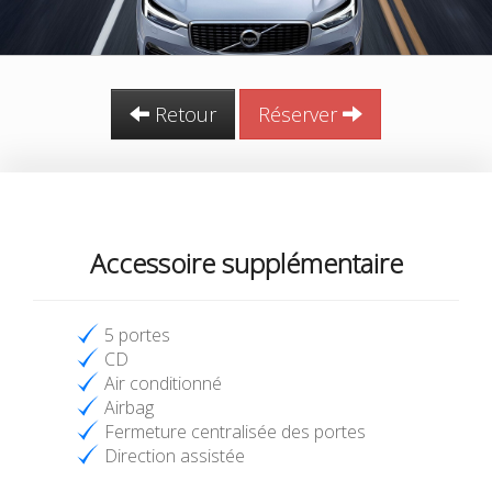
Retour
Réserver
Accessoire supplémentaire
5 portes
CD
Air conditionné
Airbag
Fermeture centralisée des portes
Direction assistée