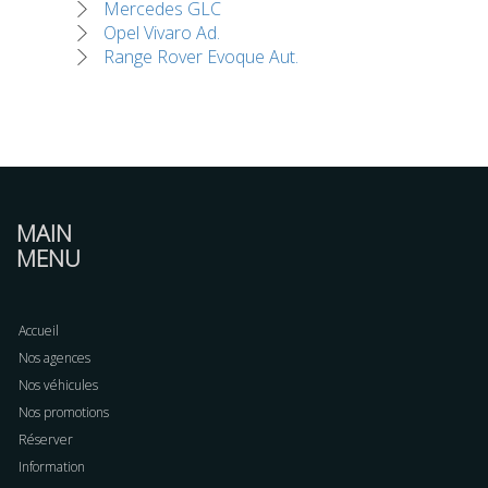
Mercedes GLC
Opel Vivaro Ad.
Range Rover Evoque Aut.
MAIN
MENU
Accueil
Nos agences
Nos véhicules
Nos promotions
Réserver
Information