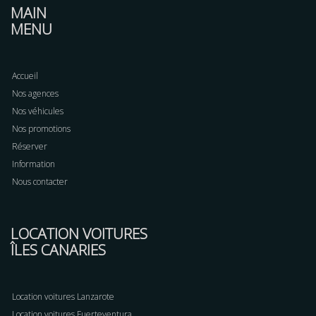
MAIN
MENU
Accueil
Nos agences
Nos véhicules
Nos promotions
Réserver
Information
Nous contacter
LOCATION VOITURES
ÎLES CANARIES
Location voitures Lanzarote
Location voitures Fuerteventura