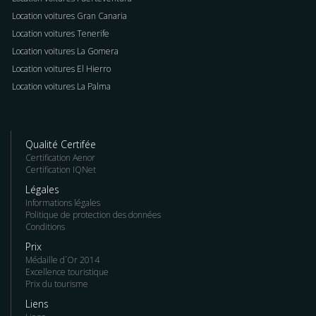
Location voitures Gran Canaria
Location voitures Tenerife
Location voitures La Gomera
Location voitures El Hierro
Location voitures La Palma
Qualité Certifée
Certification Aenor
Certification IQNet
Légales
Informations légales
Politique de protection des données
Conditions
Prix
Médaille d´Or 2014
Excellence touristique
Prix du tourisme
Liens