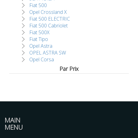
Fiat 500
Opel Crossland X
Fiat 500 ELECTRIC
Fiat 500 Cabriolet
Fiat 500X
Fiat Tipo
Opel Astra
OPEL ASTRA SW
Opel Corsa
Par Prix
MAIN
MENU