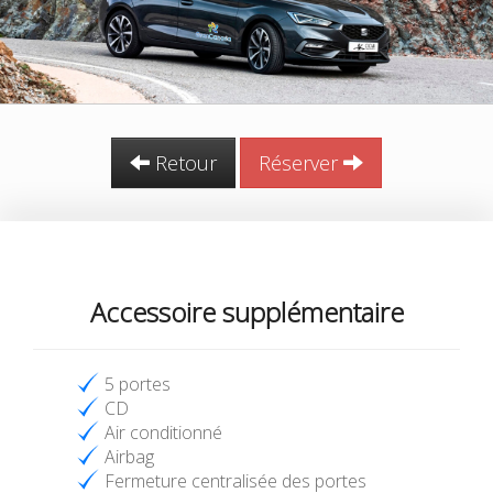
Retour
Réserver
Accessoire supplémentaire
5 portes
CD
Air conditionné
Airbag
Fermeture centralisée des portes