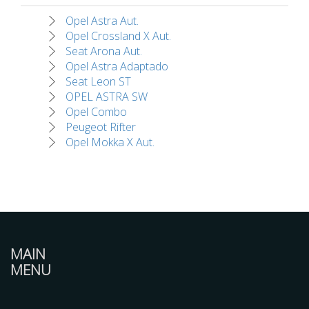
Opel Astra Aut.
Opel Crossland X Aut.
Seat Arona Aut.
Opel Astra Adaptado
Seat Leon ST
OPEL ASTRA SW
Opel Combo
Peugeot Rifter
Opel Mokka X Aut.
MAIN
MENU