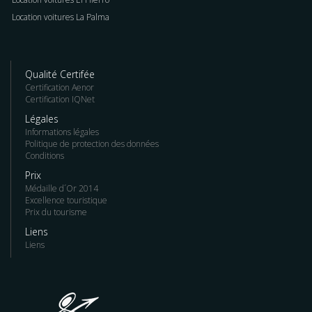
Location voitures La Palma
Qualité Certifée
Certification Aenor
Certification IQNet
Légales
Informations légales
Politique de protection des données
Conditions
Prix
Médaille d´Or 2014
Excellence touristique
Prix du tourisme
Liens
Liens