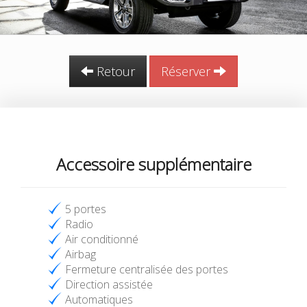
Retour
Réserver
Accessoire supplémentaire
5 portes
Radio
Air conditionné
Airbag
Fermeture centralisée des portes
Direction assistée
Automatiques