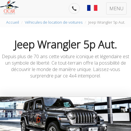
MENU
Accueil
Véhicules de location de voitures
Jeep Wrangler 5p Aut.
Jeep Wrangler 5p Aut.
Depuis plus de 70 ans cette voiture iconique et légendaire est
un symbole de liberté. Ce tout-terrain offre la possibilité de
découvrir le monde de manière unique. Laissez-vous
surprendre par ce 4x4 intemporel.