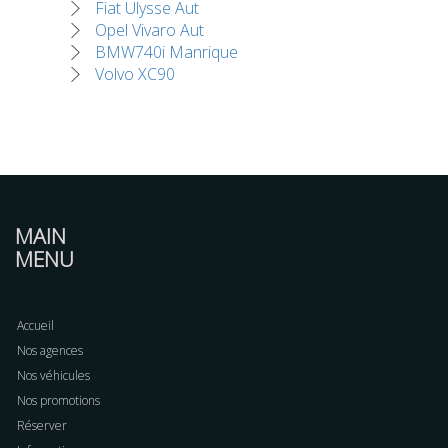
Fiat Ulysse Aut
Opel Vivaro Aut
BMW740i Manrique
Volvo XC90
MAIN
MENU
Accueil
Nos agences
Nos véhicules
Nos promotions
Réserver