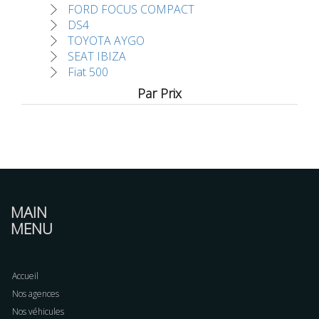
FORD FOCUS COMPACT
DS4
TOYOTA AYGO
SEAT IBIZA
Fiat 500
Par Prix
MAIN
MENU
Accueil
Nos agences
Nos véhicules