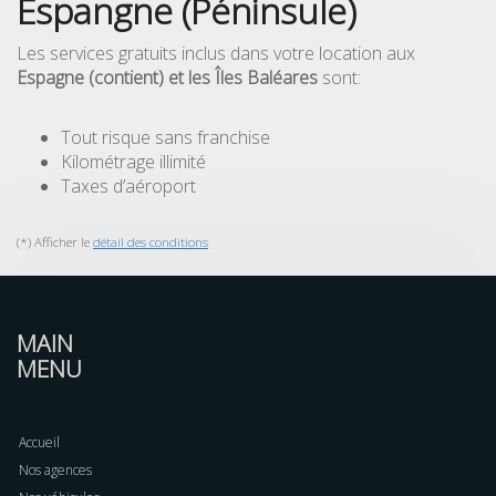
Espangne (Péninsule)
Les services gratuits inclus dans votre location aux
Espagne (contient) et les Îles Baléares
sont:
Tout risque sans franchise
Kilométrage illimité
Taxes d’aéroport
(*) Afficher le
détail des conditions
MAIN
MENU
Accueil
Nos agences