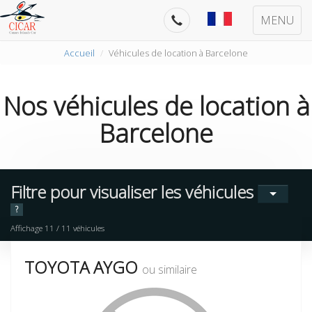
MENU
Accueil
Véhicules de location à Barcelone
Nos
véhicules de location
à
Barcelone
Filtre pour visualiser les véhicules
?
Affichage
11
/
11
véhicules
TOYOTA AYGO
ou similaire