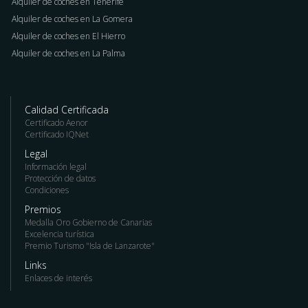
Alquiler de coches en Tenerife
Alquiler de coches en La Gomera
Alquiler de coches en El Hierro
Alquiler de coches en La Palma
Calidad Certificada
Certificado Aenor
Certificado IQNet
Legal
Información legal
Protección de datos
Condiciones
Premios
Medalla Oro Gobierno de Canarias
Excelencia turística
Premio Turismo "Isla de Lanzarote"
Links
Enlaces de interés