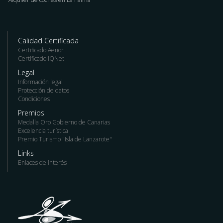
Calidad Certificada
Certificado Aenor
Certificado IQNet
Legal
Información legal
Protección de datos
Condiciones
Premios
Medalla Oro Gobierno de Canarias
Excelencia turística
Premio Turismo "Isla de Lanzarote"
Links
Enlaces de interés