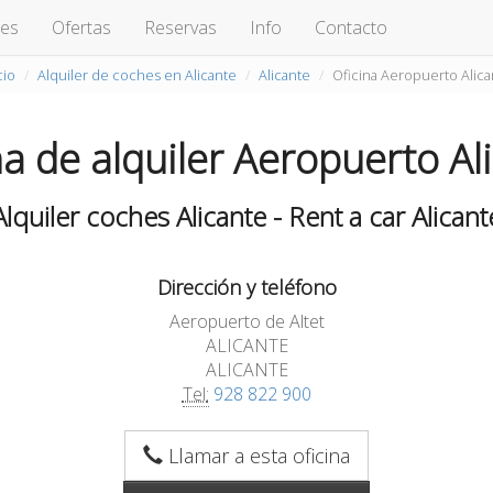
hes
Ofertas
Reservas
Info
Contacto
cio
Alquiler de coches en Alicante
Alicante
Oficina Aeropuerto Alica
na de alquiler Aeropuerto Al
Alquiler coches Alicante - Rent a car Alicant
Dirección y teléfono
Aeropuerto de Altet
ALICANTE
ALICANTE
Tel:
928 822 900
Llamar a esta oficina