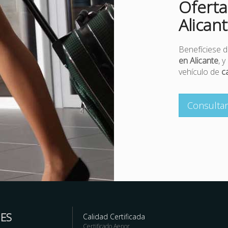
Oferta
Alican
Benefíciese d
en Alicante
, 
vehículo de
c
Consultar
ES
Calidad Certificada
Certificado Aenor