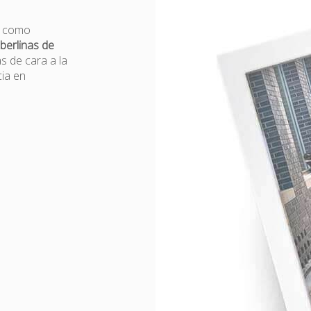
es como
berlinas de
as de cara a la
ia en