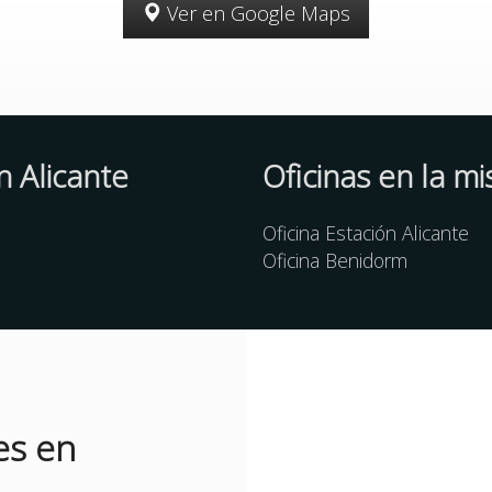
Ver en Google Maps
n Alicante
Oficinas en la m
Oficina Estación Alicante
Oficina Benidorm
es en