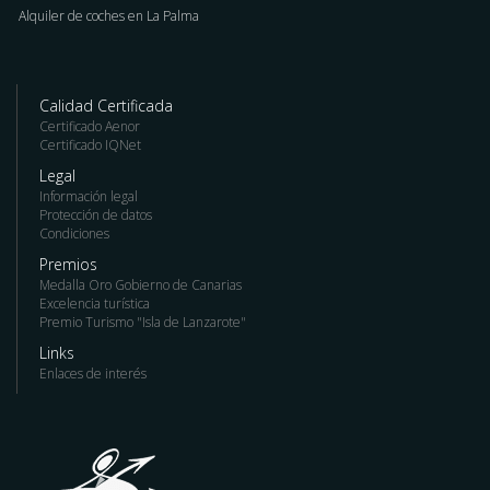
Alquiler de coches en La Palma
Calidad Certificada
Certificado Aenor
Certificado IQNet
Legal
Información legal
Protección de datos
Condiciones
Premios
Medalla Oro Gobierno de Canarias
Excelencia turística
Premio Turismo "Isla de Lanzarote"
Links
Enlaces de interés