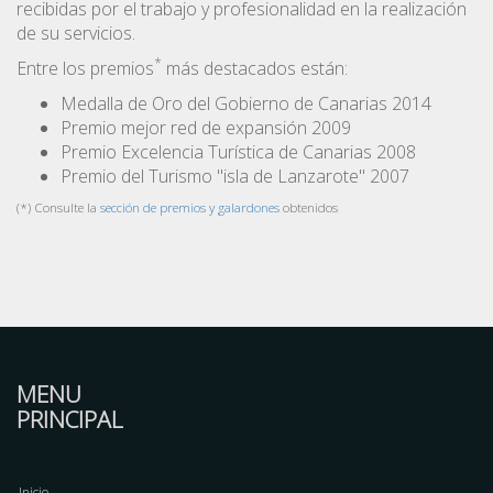
recibidas por el trabajo y profesionalidad en la realización
de su servicios.
*
Entre los premios
más destacados están:
Medalla de Oro del Gobierno de Canarias 2014
Premio mejor red de expansión 2009
Premio Excelencia Turística de Canarias 2008
Premio del Turismo "isla de Lanzarote" 2007
(*) Consulte la
sección de premios y galardones
obtenidos
MENU
PRINCIPAL
Inicio