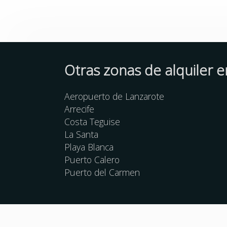
Otras zonas de alquiler 
Aeropuerto de Lanzarote
Arrecife
Costa Teguise
La Santa
Playa Blanca
Puerto Calero
Puerto del Carmen