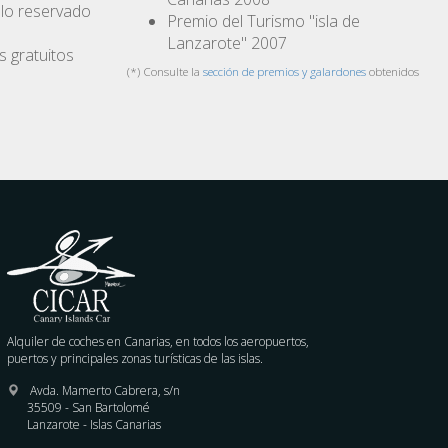
ulo reservado
Premio del Turismo "isla de
Lanzarote" 2007
s gratuitos
(*) Consulte la
sección de premios y galardones
obtenidos
Alquiler de coches en Canarias, en todos los aeropuertos,
puertos y principales zonas turísticas de las islas.
Avda. Mamerto Cabrera, s/n
35509 - San Bartolomé
Lanzarote - Islas Canarias