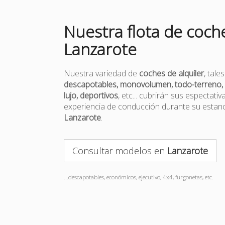
Nuestra flota de coch
Lanzarote
Nuestra variedad de
coches de alquiler
, tal
descapotables, monovolumen, todo-terreno, 
lujo, deportivos
, etc... cubrirán sus espectativ
experiencia de conducción durante su estanc
Lanzarote
.
Consultar modelos en
Lanzarote
...descapotables, económicos, ejecutivo, 4x4, furgonetas, etc.