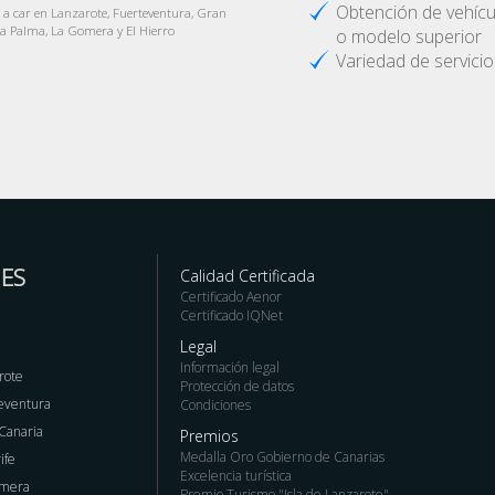
Obtención de vehíc
t a car en Lanzarote, Fuerteventura, Gran
La Palma, La Gomera y El Hierro
o modelo superior
Variedad de servicio
ES
Calidad Certificada
Certificado Aenor
Certificado IQNet
Legal
Información legal
rote
Protección de datos
teventura
Condiciones
 Canaria
Premios
Medalla Oro Gobierno de Canarias
ife
Excelencia turística
omera
Premio Turismo "Isla de Lanzarote"