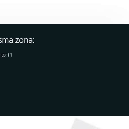
isma zona:
rto T1