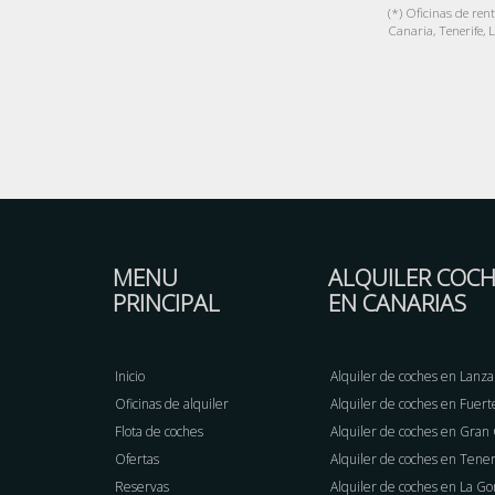
(*) Oficinas de ren
Canaria, Tenerife, 
MENU
ALQUILER COCH
PRINCIPAL
EN CANARIAS
Inicio
Alquiler de coches en Lanza
Oficinas de alquiler
Alquiler de coches en Fuer
Flota de coches
Alquiler de coches en Gran
Ofertas
Alquiler de coches en Tener
Reservas
Alquiler de coches en La G