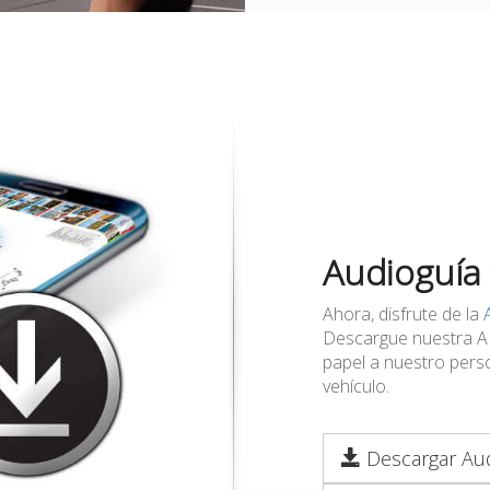
Audioguía
Ahora, disfrute de la
Descargue nuestra APP
papel a nuestro perso
vehículo.
Descargar Aud