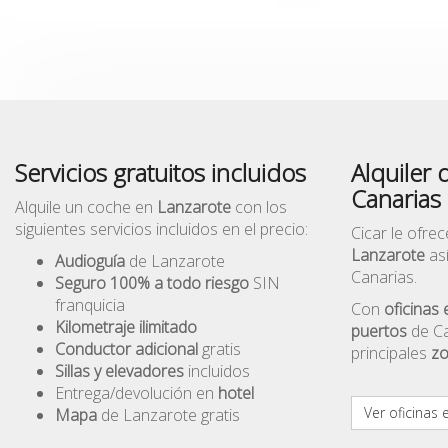
Servicios gratuitos incluidos
Alquiler
Canarias
Alquile un coche en
Lanzarote
con los
siguientes servicios incluidos en el precio:
Cicar le ofre
Lanzarote
así
Audioguía
de Lanzarote
Canarias.
Seguro 100% a todo riesgo
SIN
franquicia
Con
oficinas
Kilometraje ilimitado
puertos
de Ca
Conductor adicional
gratis
principales
zo
Sillas y elevadores
incluidos
Entrega/devolución en
hotel
Ver oficinas 
Mapa
de Lanzarote gratis