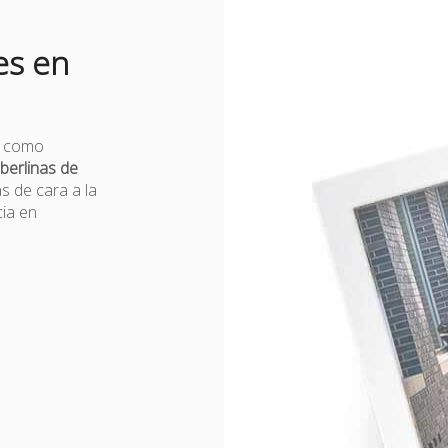
es en
es como
berlinas de
as de cara a la
ia en