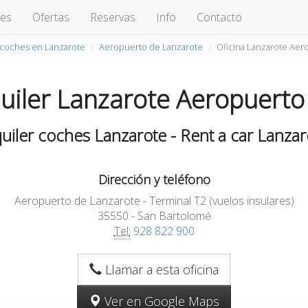
hes
Ofertas
Reservas
Info
Contacto
 coches en Lanzarote
Aeropuerto de Lanzarote
Oficina Lanzarote Aero
quiler Lanzarote Aeropuerto 
quiler coches Lanzarote - Rent a car Lanzar
Dirección y teléfono
Aeropuerto de Lanzarote - Terminal T2 (vuelos insulares)
35550 - San Bartolomé
Tel:
928 822 900
Llamar a esta oficina
Ver en Google Maps