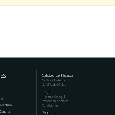
ES
Calidad Certificada
Certificado Aenor
Certificado IQNet
Legal
Información legal
rote
Protección de datos
teventura
Condiciones
 Canaria
Premios