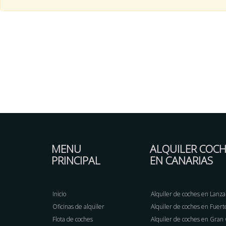
MENU
ALQUILER COCH
PRINCIPAL
EN CANARIAS
Inicio
Alquiler de coches en Lanza
Oficinas de alquiler
Alquiler de coches en Fuer
Flota de coches
Alquiler de coches en Gran