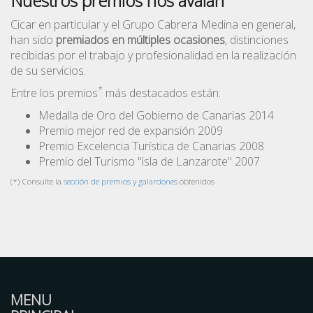
Nuestros premios nos avalan
Cicar en particular y el Grupo Cabrera Medina en general,
han sido
premiados en múltiples ocasiones
, distinciones
recibidas por el trabajo y profesionalidad en la realización
de su servicios.
*
Entre los premios
más destacados están:
Medalla de Oro del Gobierno de Canarias 2014
Premio mejor red de expansión 2009
Premio Excelencia Turística de Canarias 2008
Premio del Turismo "isla de Lanzarote" 2007
(*) Consulte la
sección de premios y galardones
obtenidos
MENU