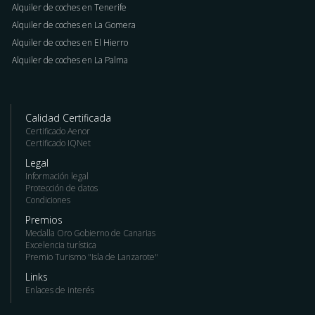
Alquiler de coches en Tenerife
Alquiler de coches en La Gomera
Alquiler de coches en El Hierro
Alquiler de coches en La Palma
Calidad Certificada
Certificado Aenor
Certificado IQNet
Legal
Información legal
Protección de datos
Condiciones
Premios
Medalla Oro Gobierno de Canarias
Excelencia turística
Premio Turismo "Isla de Lanzarote"
Links
Enlaces de interés