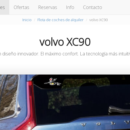
hes
Ofertas
Reservas
Info
Contacto
Inicio
Flota de coches de alquiler
volvo XC90
volvo XC90
 diseño innovador. El máximo confort. La tecnología más intuiti