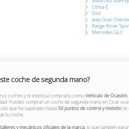
BMW740i Manriq
Corsa-E
DS4
Jeep Gran Cherok
Range Rover Spor
Mercedes GLC
este coche de segunda mano?
tros coches y te interesa comprarlo como
Vehículo de Ocasión
lidad. Puedes comprar un coche de segunda mano en Cicar ocas
ículo que ha superado hasta
50 puntos de control y revisión
, t
zar tu coche.
r
talleres y mecánicos oficiales de la marca
, lo que también gara