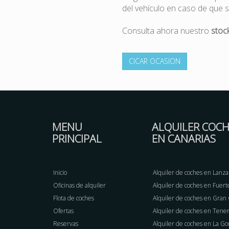
del vehículo en caso de que s
Consulta ahora nuestro
stoc
CICAR OCASION
MENU
ALQUILER COCH
PRINCIPAL
EN CANARIAS
Inicio
Alquiler de coches en Lanza
Oficinas de alquiler
Alquiler de coches en Fuer
Flota de coches
Alquiler de coches en Gran
Ofertas
Alquiler de coches en Tener
Reservas
Alquiler de coches en La G