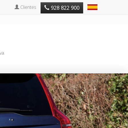
Clientes
928 822 900
va.