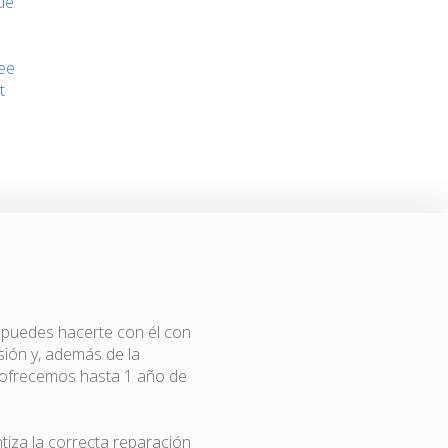
ue
ee
t
, puedes hacerte con él con
ión y, además de la
e ofrecemos hasta 1 año de
ntiza la correcta reparación