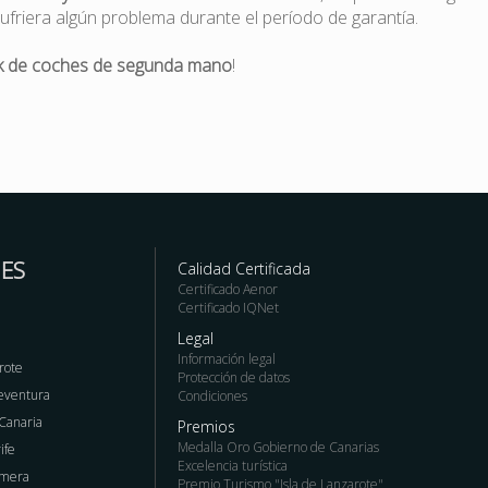
ufriera algún problema durante el período de garantía.
k de coches de segunda mano
!
ES
Calidad Certificada
Certificado Aenor
Certificado IQNet
Legal
Información legal
rote
Protección de datos
teventura
Condiciones
 Canaria
Premios
Medalla Oro Gobierno de Canarias
ife
Excelencia turística
omera
Premio Turismo "Isla de Lanzarote"