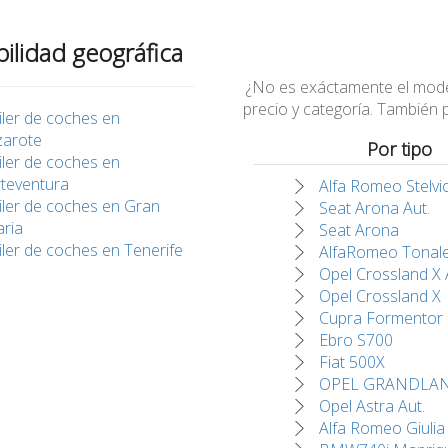
bilidad geográfica
¿No es exáctamente el modelo
precio y categoría. También
iler de coches en
zarote
Por tipo
iler de coches en
teventura
Alfa Romeo Stelvi
iler de coches en Gran
Seat Arona Aut.
ria
Seat Arona
iler de coches en Tenerife
AlfaRomeo Tonal
Opel Crossland X 
Opel Crossland X
Cupra Formentor
Ebro S700
Fiat 500X
OPEL GRANDLAN
Opel Astra Aut.
Alfa Romeo Giulia