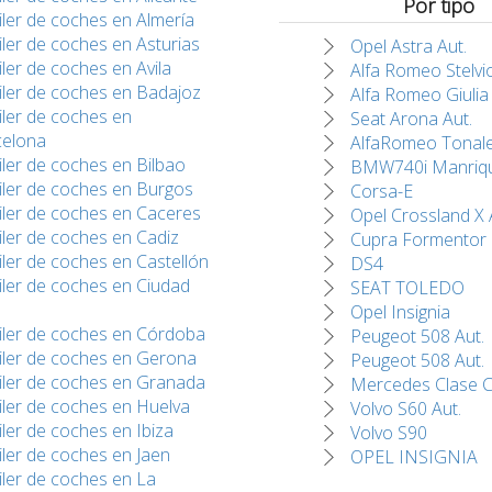
Por tipo
iler de coches en Almería
iler de coches en Asturias
Opel Astra Aut.
iler de coches en Avila
Alfa Romeo Stelvi
iler de coches en Badajoz
Alfa Romeo Giulia
iler de coches en
Seat Arona Aut.
celona
AlfaRomeo Tonal
iler de coches en Bilbao
BMW740i Manriq
iler de coches en Burgos
Corsa-E
iler de coches en Caceres
Opel Crossland X 
iler de coches en Cadiz
Cupra Formentor
iler de coches en Castellón
DS4
iler de coches en Ciudad
SEAT TOLEDO
Opel Insignia
iler de coches en Córdoba
Peugeot 508 Aut.
iler de coches en Gerona
Peugeot 508 Aut.
iler de coches en Granada
Mercedes Clase 
iler de coches en Huelva
Volvo S60 Aut.
iler de coches en Ibiza
Volvo S90
iler de coches en Jaen
OPEL INSIGNIA
iler de coches en La