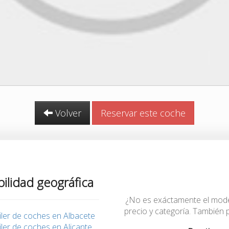
Volver
Reservar este coche
bilidad geográfica
¿No es exáctamente el modelo
precio y categoría. También
iler de coches en Albacete
iler de coches en Alicante