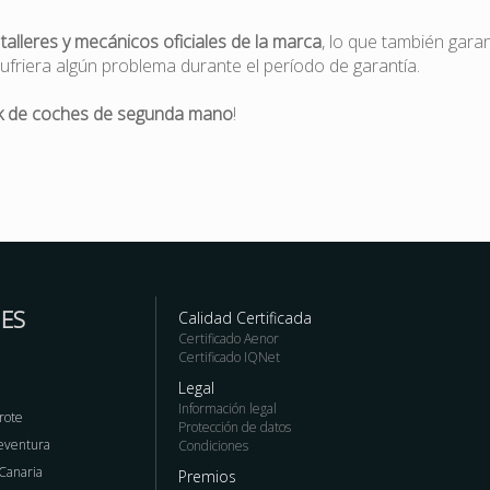
r
talleres y mecánicos oficiales de la marca
, lo que también gara
ufriera algún problema durante el período de garantía.
k de coches de segunda mano
!
ES
Calidad Certificada
Certificado Aenor
Certificado IQNet
Legal
Información legal
rote
Protección de datos
teventura
Condiciones
 Canaria
Premios