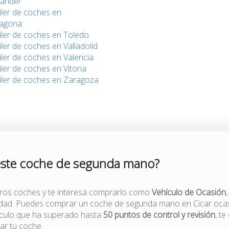
tander
iler de coches en
ragona
iler de coches en Toledo
iler de coches en Valladolid
iler de coches en Valencia
iler de coches en Vitoria
iler de coches en Zaragoza
este coche de segunda mano?
tros coches y te interesa comprarlo como
Vehículo de Ocasión
lidad. Puedes comprar un coche de segunda mano en Cicar ocas
ículo que ha superado hasta
50 puntos de control y revisión
, t
zar tu coche.