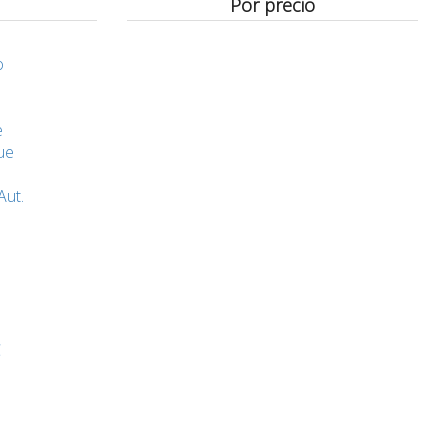
Por precio
o
e
ue
Aut.
C