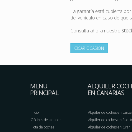
La garantía está cubierta po
del vehículo en caso de que s
Consulta ahora nuestro
stoc
CICAR OCASION
MENU
ALQUILER COCH
PRINCIPAL
EN CANARIAS
Inicio
Alquiler de coches en Lanza
Oficinas de alquiler
Alquiler de coches en Fuer
Flota de coches
Alquiler de coches en Gran