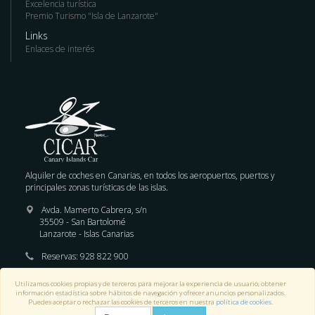
Excelencia turística
Premio Turismo "Isla de Lanzarote"
Links
Enlaces de interés
Alquiler de coches en Canarias, en todos los aeropuertos, puertos y
principales zonas turísticas de las islas.
Avda. Mamerto Cabrera, s/n
35509 - San Bartolomé
Lanzarote - Islas Canarias
Reservas:
928 822 900
E-mail :
reservas@cicar.com
Utilizamos cookies propias y de terceros para mejorar la experiencia de usuario, obtener
información estadística sobre hábitos de navegación y ofrecer anuncios personalizados.
Puedes aceptar o rechazar las cookies de terceros en nuestra
política de cookies
.
© 2018 - Todos los derechos reservados.