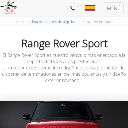
MENÚ
Inicio
Flota de coches de alquiler
Range Rover Sport
Range Rover Sport
El Range Rover Sport es nuestro vehículo más orientado a la
deportividad y las altas prestaciones.
Un interior extensivamente rediseñado con la posibilidad de
disponer de terminaciones en piel más opulentas y un diseño
exterior revisado ...