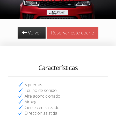
Volver
Reservar este coche
Características
5 puertas
Equipo de sonido
Aire acondicionado
Airbag
Cierre centralizado
Dirección asistida