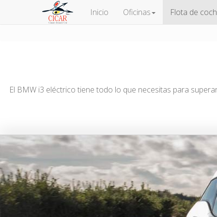
Inicio
Oficinas
Flota de coc
El BMW i3 eléctrico tiene todo lo que necesitas para superar l