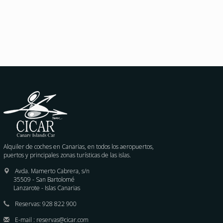
Alquiler de coches en Canarias, en todos los aeropuertos,
puertos y principales zonas turísticas de las islas.
Avda. Mamerto Cabrera, s/n
35509 - San Bartolomé
Lanzarote - Islas Canarias
Reservas:
928 822 900
E-mail :
reservas@cicar.com