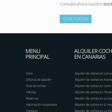
Consulta ahora nuestro
stoc
CICAR OCASION
MENU
ALQUILER COCH
PRINCIPAL
EN CANARIAS
Inicio
Alquiler de coches en Lanza
Oficinas de alquiler
Alquiler de coches en Fuer
Flota de coches
Alquiler de coches en Gran
Ofertas
Alquiler de coches en Tener
Reservas
Alquiler de coches en La G
Información corporativa
Alquiler de coches en El Hi
Contacto
Alquiler de coches en La Pa