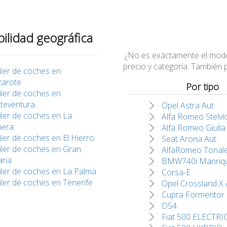
bilidad geográfica
¿No es exáctamente el modelo
precio y categoría. También
iler de coches en
zarote
Por tipo
iler de coches en
teventura
Opel Astra Aut.
iler de coches en La
Alfa Romeo Stelvi
era
Alfa Romeo Giulia
iler de coches en El Hierro
Seat Arona Aut.
iler de coches en Gran
AlfaRomeo Tonal
ria
BMW740i Manriq
iler de coches en La Palma
Corsa-E
iler de coches en Tenerife
Opel Crossland X 
Cupra Formentor
DS4
Fiat 500 ELECTRI