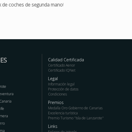
k de coches de segunda mano
!
ES
Calidad Certificada
Certificado Aenor
Certificado IQNet
Legal
Información legal
rote
Protección de datos
teventura
Condiciones
 Canaria
Premios
Medalla Oro Gobierno de Canarias
ife
Excelencia turística
omera
Premio Turismo "Isla de Lanzarote"
erro
Links
lma
Enlaces de interés