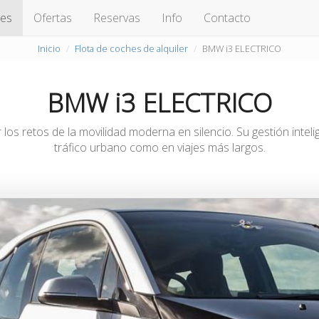
hes
Ofertas
Reservas
Info
Contacto
Inicio
Flota de coches de alquiler
BMW i3 ELECTRICO
BMW i3 ELECTRICO
os retos de la movilidad moderna en silencio. Su gestión intelige
tráfico urbano como en viajes más largos.