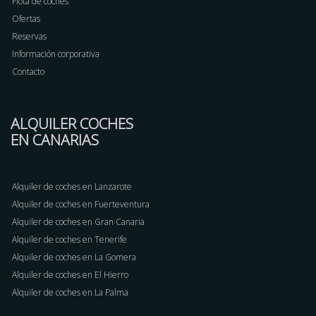
Flota de coches
Ofertas
Reservas
Información corporativa
Contacto
ALQUILER COCHES
EN CANARIAS
Alquiler de coches en Lanzarote
Alquiler de coches en Fuerteventura
Alquiler de coches en Gran Canaria
Alquiler de coches en Tenerife
Alquiler de coches en La Gomera
Alquiler de coches en El Hierro
Alquiler de coches en La Palma