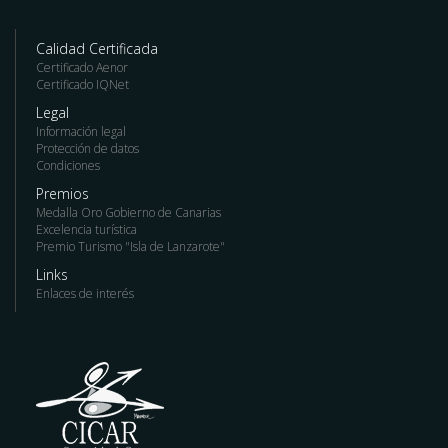
Calidad Certificada
Certificado Aenor
Certificado IQNet
Legal
Información legal
Protección de datos
Condiciones
Premios
Medalla Oro Gobierno de Canarias
Excelencia turística
Premio Turismo "Isla de Lanzarote"
Links
Enlaces de interés