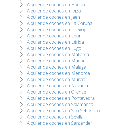
Alquiler de coches en Huelva
Alquiler de coches en Ibiza
Alquiler de coches en Jaen
Alquiler de coches en La Coruña
Alquiler de coches en La Rioja
Alquiler de coches en Leon
Alquiler de coches en Lérida
Alquiler de coches en Lugo
Alquiler de coches en Mallorca
Alquiler de coches en Madrid
Alquiler de coches en Malaga
Alquiler de coches en Menorca
Alquiler de coches en Murcia
Alquiler de coches en Navarra
Alquiler de coches en Orense
Alquiler de coches en Pontevedra
Alquiler de coches en Salamanca
Alquiler de coches en San Sebastian
Alquiler de coches en Sevilla
Alquiler de coches en Santander