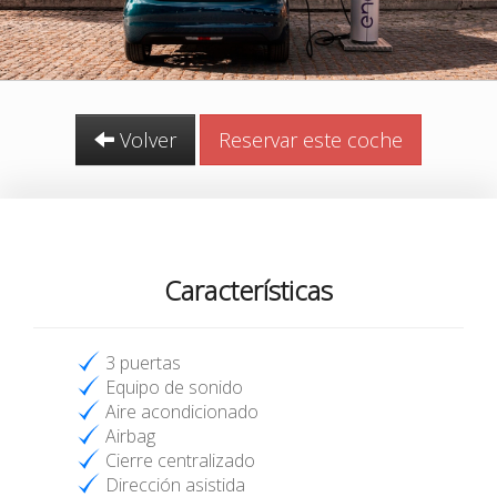
Volver
Reservar este coche
Características
3 puertas
Equipo de sonido
Aire acondicionado
Airbag
Cierre centralizado
Dirección asistida