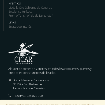
Premios
Medalla Oro Gobierno de Canarias
Excelencia turística
Premio Turismo "Isla de Lanzarote"
Links
Enlaces de interés
Alquiler de coches en Canarias, en todos los aeropuertos, puertos y
principales zonas turísticas de las islas.
Avda. Mamerto Cabrera, s/n
35509 - San Bartolomé
Lanzarote - Islas Canarias
Reservas:
928 822 900
E-mail :
reservas@cicar.com
Utilizamos cookies propias y de terceros para mejorar la experiencia de usuario, obtener