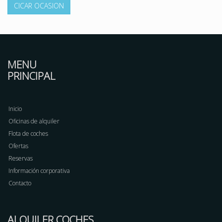
CICAR OCASION
MENU
PRINCIPAL
Inicio
Oficinas de alquiler
Flota de coches
Ofertas
Reservas
Información corporativa
Contacto
ALQUILER COCHES