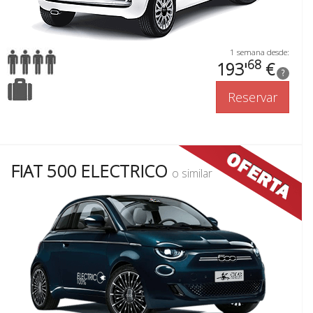
1 semana desde:
68
193'
€
?
Reservar
FIAT 500 ELECTRICO
o similar