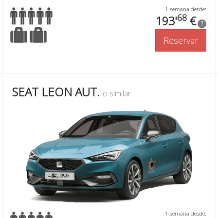
1 semana desde:
68
193'
€
?
Reservar
SEAT LEON AUT.
o similar
1 semana desde: