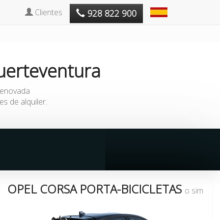
Clientes
928 822 900
uerteventura
 renovada
 de alquiler.
OPEL CORSA PORTA-BICICLETAS
o similar