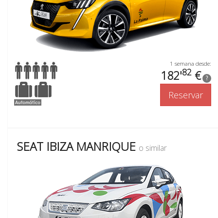
1 semana desde:
82
182'
€
?
Reservar
SEAT IBIZA MANRIQUE
o similar