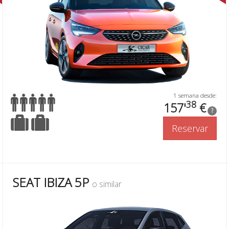
1 semana desde:
38
157'
€
?
Reservar
SEAT IBIZA 5P
o similar