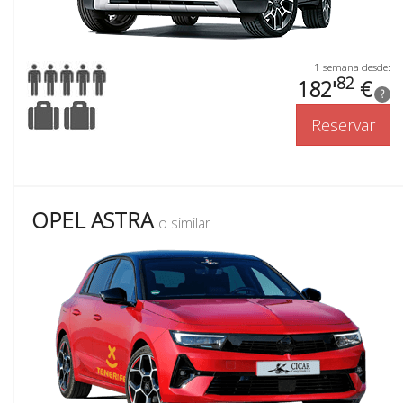
1 semana desde:
82
182'
€
?
Reservar
OPEL ASTRA
o similar