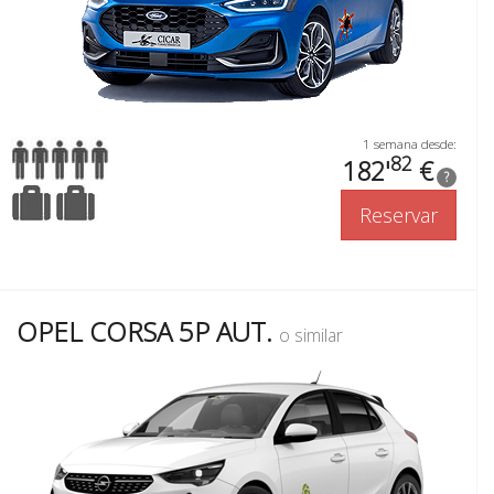
1 semana desde:
82
182'
€
?
Reservar
OPEL CORSA 5P AUT.
o similar