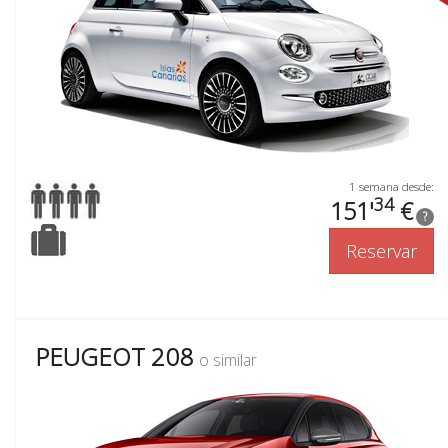
1 semana desde:
34
151'
€
?
Reservar
PEUGEOT 208
o similar