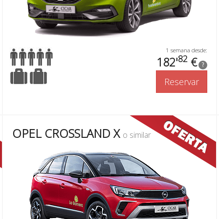
1 semana desde:
82
182'
€
?
Reservar
OPEL CROSSLAND X
o similar