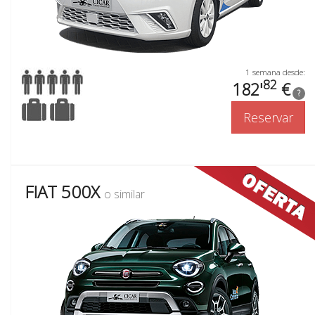
1 semana desde:
82
182'
€
?
Reservar
FIAT 500X
o similar