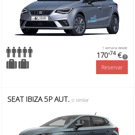
1 semana desde:
74
170'
€
?
Reservar
SEAT IBIZA 5P AUT.
o similar