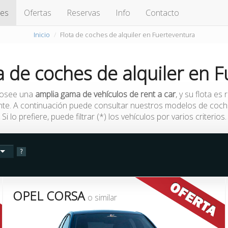
hes
Ofertas
Reservas
Info
Contacto
Inicio
Flota de coches de alquiler en Fuerteventura
a de coches de alquiler
en
F
osee una
amplia gama de vehículos de rent a car
, y su flota es
te. A continuación puede consultar nuestros modelos de coches
Si lo prefiere, puede filtrar (*) los vehículos por varios criterios.
?
OPEL CORSA
o similar