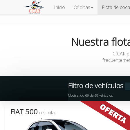
Inicio
Oficinas
Flota de coc
Nuestra
flot
CICAR p
frecuentemen
Filtro de vehículos
Mostrando
69
de
69
vehículos
FIAT 500
o similar