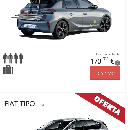
1 semana desde:
74
170'
€
?
Reservar
FIAT TIPO
o similar