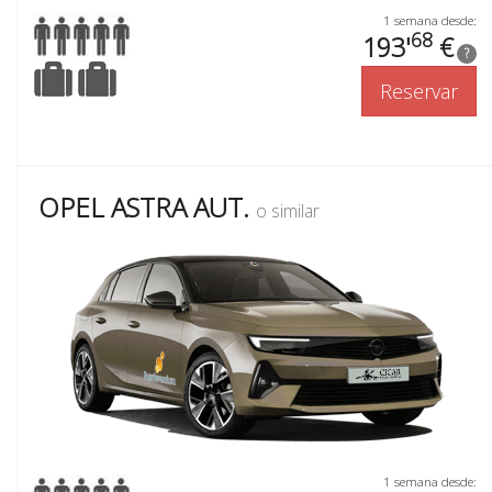
1 semana desde:
68
193'
€
?
Reservar
OPEL ASTRA AUT.
o similar
1 semana desde: