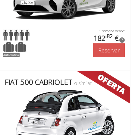
1 semana desde:
82
182'
€
?
Reservar
FIAT 500 CABRIOLET
o similar