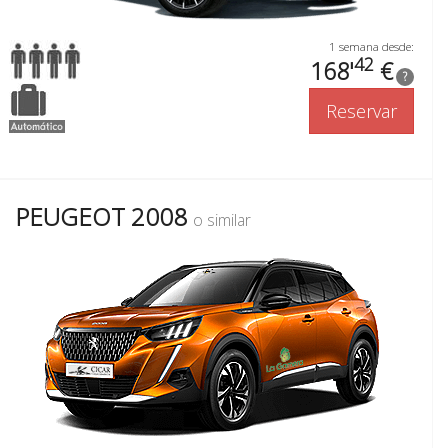
1 semana desde:
42
168'
€
?
Reservar
PEUGEOT 2008
o similar