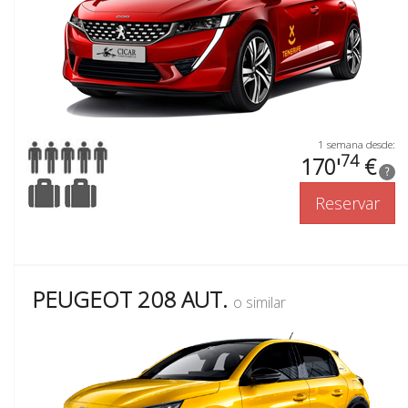
1 semana desde:
74
170'
€
?
Reservar
PEUGEOT 208 AUT.
o similar