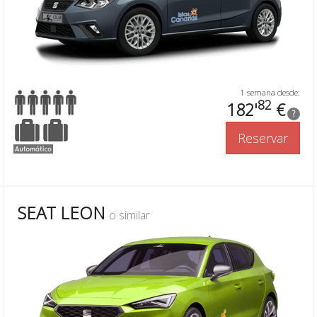
1 semana desde:
82
182'
€
?
Reservar
SEAT LEON
o similar