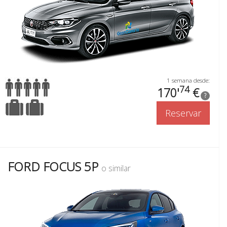
1 semana desde:
74
170'
€
?
Reservar
FORD FOCUS 5P
o similar