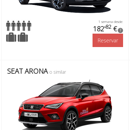
1 semana desde:
82
182'
€
?
Reservar
SEAT ARONA
o similar