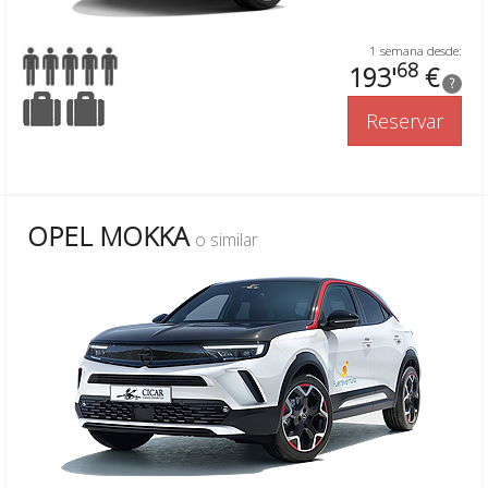
1 semana desde:
68
193'
€
?
Reservar
OPEL MOKKA
o similar