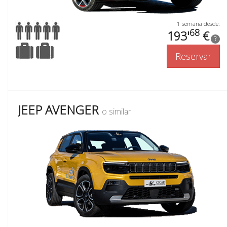
1 semana desde:
68
193'
€
?
Reservar
JEEP AVENGER
o similar