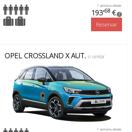
1 semana desde:
68
193'
€
?
Reservar
OPEL CROSSLAND X AUT.
o similar
1 semana desde: