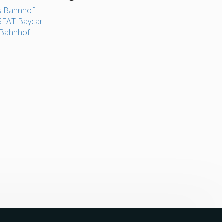
s Bahnhof
SEAT Baycar
 Bahnhof