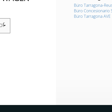
Büro Tarragona-Reu
Büro Concesionario 
Büro Tarragona AVE
of