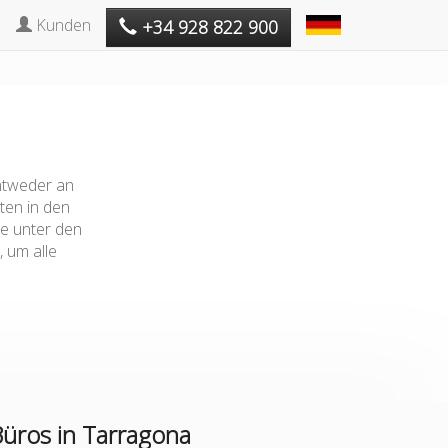
Kunden
+34 928 822 900
entweder an
ten in den
te unter den
 um alle
üros in Tarragona