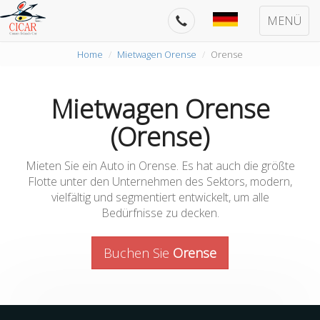
MENÜ
Home
Mietwagen Orense
Orense
Mietwagen Orense
(Orense)
Mieten Sie ein Auto in Orense. Es hat auch die größte
Flotte unter den Unternehmen des Sektors, modern,
vielfältig und segmentiert entwickelt, um alle
Bedürfnisse zu decken.
Buchen Sie
Orense