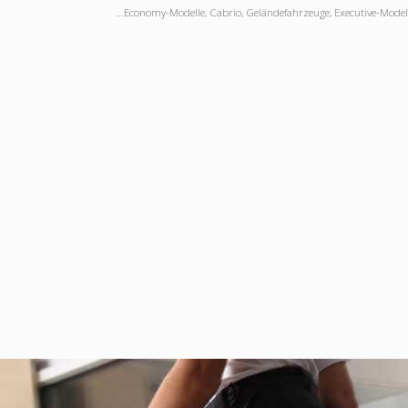
...Economy-Modelle, Cabrio, Geländefahrzeuge, Executive-Modelle