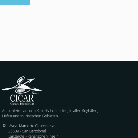
Auto mieten auf den Kanarischen Inslen, in allen flughäfen,
Häfen und touristischen Gebieten.
Avda. Mamerto Cabrera, s/n
35509 - San Bartolomé
Lanzarote - Kanarischen Inseln