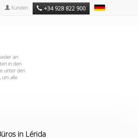
Kunden
+34 928 822 900
tweder an
ten in den
te unter den
 um alle
ros in Lérida