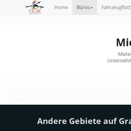
Home
Büros
Fahrzeugflot
Mi
Miete
Unternehme
Andere
Gebiete
auf Gr