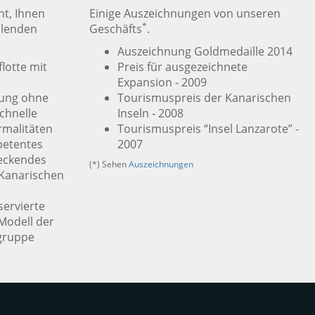
t, Ihnen
Einige Auszeichnungen von unseren
*
llenden
Geschäfts
.
Auszeichnung Goldmedaille 2014
lotte mit
Preis für ausgezeichnete
Expansion - 2009
rung ohne
Tourismuspreis der Kanarischen
chnelle
Inseln - 2008
rmalitäten
Tourismuspreis “Insel Lanzarote” -
petentes
2007
eckendes
(*) Sehen
Auszeichnungen
 Kanarischen
servierte
Modell der
gruppe