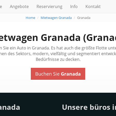
te
Angebote
Reservierung
Info
Kontakt
Home
Mietwagen Granada
Granada
etwagen Granada (Grana
n Sie ein Auto in Granada. Es hat auch die größte Flotte unt
n des Sektors, modern, vielfältig und segmentiert entwicke
Bedürfnisse zu decken.
Buchen Sie
Granada
anada
Unsere büros i