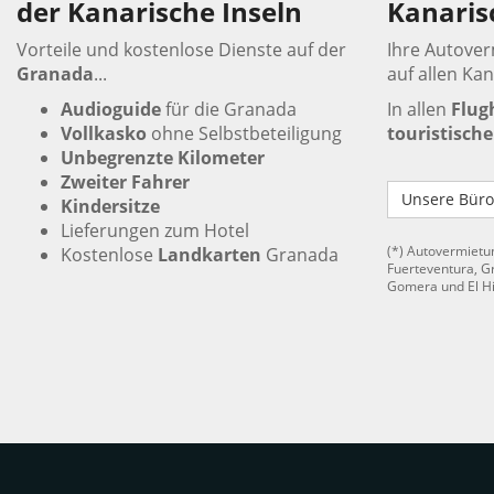
der Kanarische Inseln
Kanaris
Vorteile und kostenlose Dienste auf der
Ihre Autove
Granada
...
auf allen Kan
Audioguide
für die Granada
In allen
Flug
Vollkasko
ohne Selbstbeteiligung
touristisch
Unbegrenzte Kilometer
Zweiter Fahrer
Unsere Büro
Kindersitze
Lieferungen zum Hotel
Kostenlose
Landkarten
Granada
(*) Autovermietu
Fuerteventura, Gr
Gomera und El H