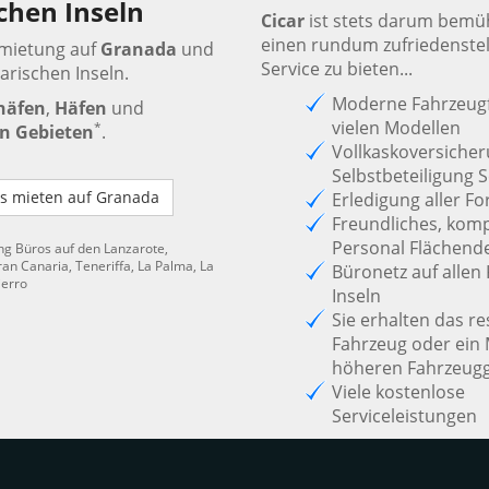
chen Inseln
Cicar
ist stets darum bemüh
einen rundum zufriedenste
rmietung auf
Granada
und
Service zu bieten...
arischen Inseln.
Moderne Fahrzeugf
häfen
,
Häfen
und
vielen Modellen
*
en Gebieten
.
Vollkaskoversiche
Selbstbeteiligung S
s mieten auf Granada
Erledigung aller Fo
Freundliches, kom
Personal Flächend
ng Büros auf den Lanzarote,
an Canaria, Teneriffa, La Palma, La
Büronetz auf allen
ierro
Inseln
Sie erhalten das re
Fahrzeug oder ein 
höheren Fahrzeug
Viele kostenlose
Serviceleistungen