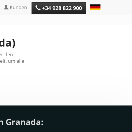
Kunden
+34 928 822 900
da)
er den
lt, um alle
n Granada: